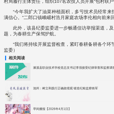
村局履行主体责任，组织107名农技人员开展“包村联户
“今年我扩大了油菜种植面积，多亏技术员经常来
满信心。”二郎口镇峨嵋村浩月家庭农场李伦相向前来
此外，该县纪委监委进一步畅通信访举报渠道，及
题，为春耕生产保驾护航。
“我们将持续开展监督检查，紧盯春耕备耕各个环
监委）
相关阅读
濉溪县职业技术学校党总支书记李强接受纪律审查和监察调
池州：树立和践行正确政绩观 锻造纪检监察铁军
早间播报【2026年4月1日】