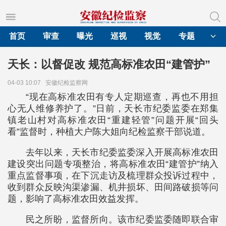
首页
审查
曝光
巡视
视觉
专题
天长：以督促改 规范高标准农田“建管护”
04-03 10:07
安徽纪检监察网
“现在高标准农田有专人定期巡查，再也不用担
心无人维修养护了。”日前，天长市纪委监委在郑集
镇老山村对高标准农田“重建轻管”问题开展“回头
看”监督时，种植大户陈大姐向纪检监察干部说道。
去年以来，天长市纪委监委深入开展高标准农田
建设突出问题专项整治，将高标准农田“建管护”纳入
重点监督事项，在下沉走访及梳理群众投诉过程中，
收到群众反映沟渠渗漏、机井损坏、田间路破损等问
题，影响了高标准农田效益发挥。
民之所盼，监督所向。该市纪委监委随即联合审