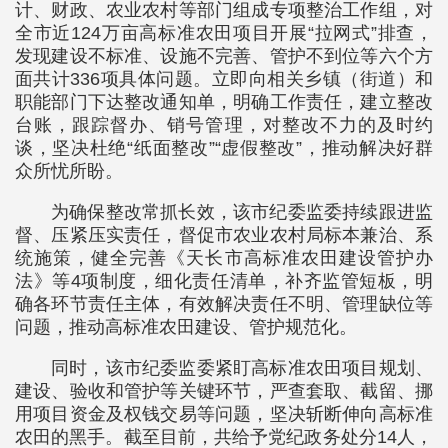
计、财政、农业农村等部门组成专项整治工作组，对
全市近124万亩高标准农田项目开展“拉网式”排查，
发现建设不标准、设施不完善、管护不到位等六个方
面共计336项具体问题。立即向相关乡镇（街道）和
职能部门下达整改通知单，明确工作责任，建立整改
台账，跟踪督办、销号管理，对整改不力的及时约
谈，坚决杜绝“纸面整改”“虚假整改”，推动解决好群
众所忧所盼。
为确保整改常抓长效，该市纪委监委持续跟进监
督、压紧压实责任，督促市农业农村局标本兼治、系
统施策，健全完善《天长市高标准农田建设管护办
法》等4项制度，细化责任清单，补齐监管短板，明
确各环节责任主体，有效解决责任不明、管理缺位等
问题，推动高标准农田建设、管护规范化。
同时，该市纪委监委紧盯高标准农田项目规划、
建设、验收和管护等关键环节，严查套取、截留、挪
用项目资金及权钱交易等问题，坚决斩断伸向高标准
农田的黑手。截至目前，共给予党纪政务处分14人，