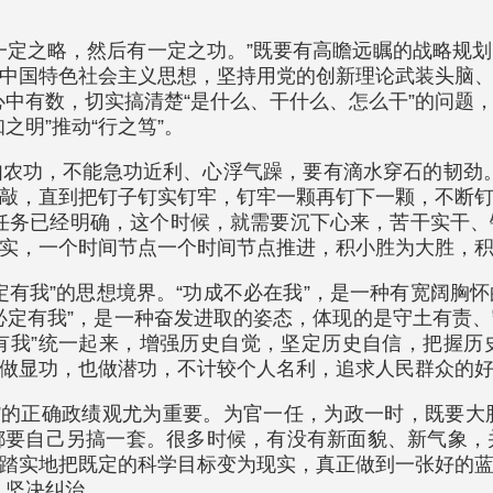
一定之略，然后有一定之功。”既要有高瞻远瞩的战略规
中国特色社会主义思想，坚持用党的创新理论武装头脑
、心中有数，切实搞清楚“是什么、干什么、怎么干”的问
知之明”推动“行之笃”。
农功，不能急功近利、心浮气躁，要有滴水穿石的韧劲
敲，直到把钉子钉实钉牢，钉牢一颗再钉下一颗，不断
任务已经明确，这个时候，就需要沉下心来，苦干实干
实，一个时间节点一个时间节点推进，积小胜为大胜，积小
定有我”的思想境界。“功成不必在我”，是一种有宽阔胸
必定有我”，是一种奋发进取的姿态，体现的是守土有责
定有我”统一起来，增强历史自觉，坚定历史自信，把握
做显功，也做潜功，不计较个人名利，追求人民群众的
”的正确政绩观尤为重要。为官一任，为政一时，既要
都要自己另搞一套。很多时候，有没有新面貌、新气象，
踏实地把既定的科学目标变为现实，真正做到一张好的
、坚决纠治。