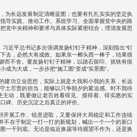
划，为长远发展制定清晰蓝图；也要有扎扎实实的坚定执
、指导实践、推动工作。系统学习、全面掌握党中央的路
题，把党中央精神和要求与具体实际紧密结合，理清发展思
。习近平总书记多次强调发扬钉钉子精神，深刻指出“钉
钉下去，必然大有成效。如果东一榔头西一棒子，结果很
、锲而不舍。要发扬钉钉子精神，以踏石留印、抓铁有痕
成为大成，一步步把“施工图”变成“实景图”。
怀的建功立业思想，实际上就是大我和小我的关系，长远
、守土尽责的担当，能够以只争朝夕的紧迫感、时不我待
历史主动，既要做让老百姓看得见、摸得着、得实惠的实
好口碑、历史沉淀之后真正的评价。
大胆开展工作、锐意进取，又要保持大局稳定和工作连续
并不在于制定一打一打的新规划，喊出一个一个的新口
蓝图一干到底。无论是临近换届等待观望不作为，还是换