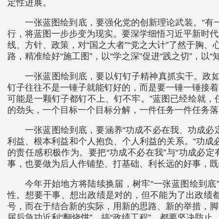
定性进展。
一张蓝图绘到底，要强化党的创新理论武装。“有
行，将蓝图一步步变为现实。要深学细悟习近平新时代
线、方针、政策，对“国之大者”“党之大计”了然于胸
路，精准绘好“施工图”，以“学之深”促进“践之切”，以“
一张蓝图绘到底，要以钉钉子精神真抓实干。政如
钉子往往不是一锤子就能钉好的，而是要一锤一锤接着
可能是一颗钉子都钉不上、钉不牢。”蓝图已经绘就，
的劲头，一个目标一个目标分解，一件任务一件任务落
一张蓝图绘到底，要涵养“功成不必在我、功成必
利益、根本利益和个人抱负、个人利益的关系。“功成
的责任感积极作为。要把“功成不必在我”与“功成必
事，也要做为后人作铺垫、打基础、利长远的好事，既
今年开始地方将陆续换届，树牢“一张蓝图绘到底
性。想要干事、想出政绩是对的，但不能为了出政绩
号，而在于结合新的实际，用新的思路、新的举措，脚
届后急功近利“翻烧饼”、搞“政绩工程”，都要坚决防止