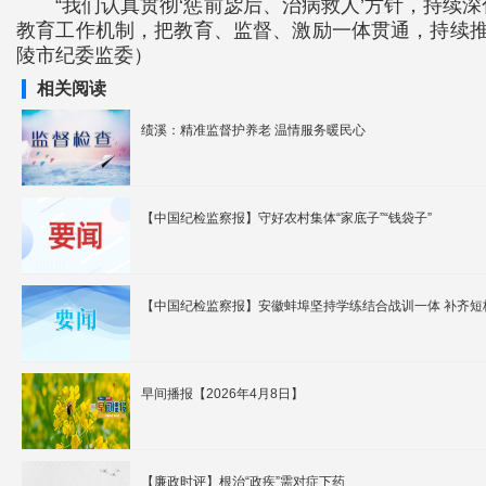
“我们认真贯彻‘惩前毖后、治病救人’方针，持
教育工作机制，把教育、监督、激励一体贯通，持续推
陵市纪委监委）
相关阅读
绩溪：精准监督护养老 温情服务暖民心
【中国纪检监察报】守好农村集体“家底子”“钱袋子”
【中国纪检监察报】安徽蚌埠坚持学练结合战训一体 补齐短
早间播报【2026年4月8日】
【廉政时评】根治“政疾”需对症下药