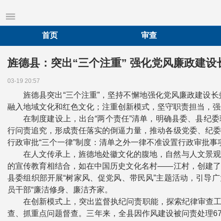
首页
审查
旌德县：突出“三个注重” 强化党风廉政建设
03-19 20:57
旌德县突出“三个注重”，坚持不懈地强化党风廉政建设
融入地域文化和红色文化；注重创新模式，坚守职责担当，强
在制度建设上，出台“两个责任”清单，明确县委、县纪
行问责追究，形成责任落实的倒逼力量，推动各级党委、纪委
行政审批“三个一律”制度：清单之外一律不准设置行政审批
在人文传承上，旌德地处徽文化的腹地，自然与人文景观
的宣传教育相结合，如在中国历史文化名村——江村，创建了
县委组织部开展“树家风、促党风、带民风”主题活动，引导
员干部“廉洁修身、廉洁齐家。
在创新模式上，突出监督执纪问责职能，探索纪律审查工
查、抓重点问题督查。三年来，全县因作风建设被问责处理67