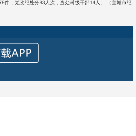
78件，党政纪处分83人次，查处科级干部14人。 （宣城市纪