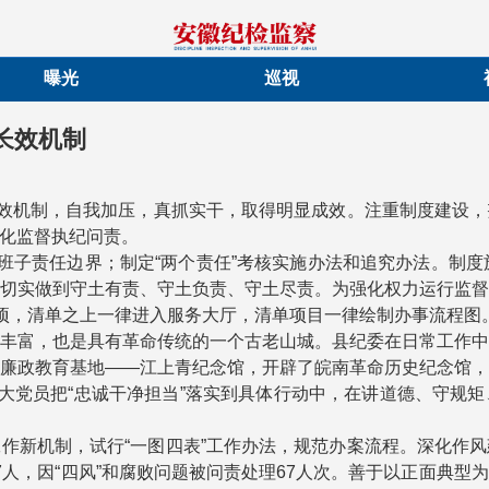
曝光
巡视
长效机制
长效机制，自我加压，真抓实干，取得明显成效。注重制度建设
化监督执纪问责。
委班子责任边界；制定“两个责任”考核实施办法和追究办法。制
切实做到守土有责、守土负责、守土尽责。为强化权力运行监
事项，清单之上一律进入服务大厅，清单项目一律绘制办事流程图
丰富，也是具有革命传统的一个古老山城。县纪委在日常工作
廉政教育基地——江上青纪念馆，开辟了皖南革命历史纪念馆
广大党员把“忠诚干净担当”落实到具体行动中，在讲道德、守规
作新机制，试行“一图四表”工作办法，规范办案流程。深化作
人，因“四风”和腐败问题被问责处理67人次。善于以正面典