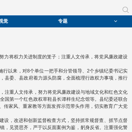
视觉
专题
，努力将权力关进制度的笼子；注重人文传承，将党风廉政建设
度施行以来，对8个单位一把手和分管领导、2个乡镇纪委书记实
督，县委、县政府着力源头防腐，全面梳理行政权力事项，推行
。
中，注重人文传承，努力将党风廉政建设与地域文化和红色文化
，全国第一个红色政权草鞋县长谭梓生纪念馆等。县纪委还联合
矩、传家风、重家教等方面发挥示范带头作用，切实教育广大党
风建设，改进和创新监督检查方式，坚持抓常规督查、抓节点督
型为镜，见贤思齐，严于以反面案例为鉴，躬身反省。注重强化警