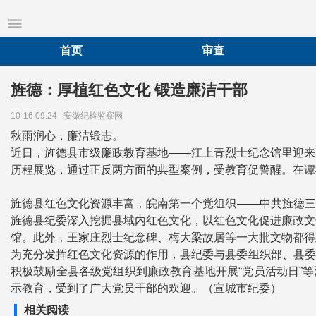
首页
审查
旌德：厚植红色文化 锻造廉洁干部
10-16 09:24
安徽纪检监察网
秋雨润心，廉洁锻志。
近日，旌德县市级廉政教育基地——江上青烈士纪念馆里迎来
历程展览，通过正反两方面的典型案例，受教育促警醒。在谭
旌德县红色文化资源丰富，皖南第一个党组织——中共旌德三
旌德县纪委深入挖掘县域内红色文化，以红色文化促进廉政文
馆。此外，王家庄烈士纪念碑、梅大梁故居等一大批文物都得
为充分发挥红色文化资源的作用，县纪委与县委组织部、县委
积极鼓励全县各级党组织到廉政教育基地开展“党员活动日”
示教育，受到了广大党员干部的欢迎。（宣城市纪委）
相关阅读