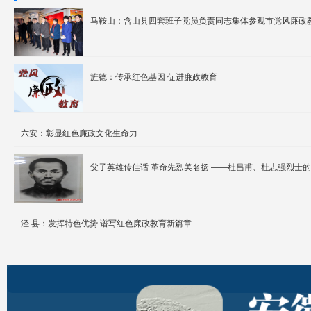
马鞍山：含山县四套班子党员负责同志集体参观市党风廉政
旌德：传承红色基因 促进廉政教育
六安：彰显红色廉政文化生命力
父子英雄传佳话 革命先烈美名扬 ——杜昌甫、杜志强烈士
泾 县：发挥特色优势 谱写红色廉政教育新篇章