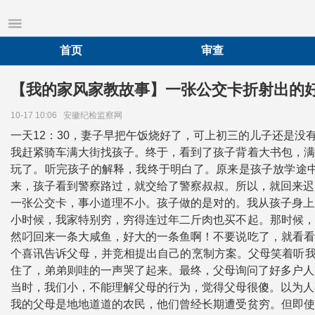
首页
审查
【我的家风家教故事】一张公交卡折射出的
10-17 10:06
安徽纪检监察网
一天12：30，妻子早把午饭烧好了，可上初三的儿子还是
我赶紧骑车满大街找孩子。终于，看到了孩子背着大书包，满
玩了。听完孩子的解释，我终于明白了。原来是孩子放学途
来，孩子看到警察路过，就交给了警察叔叔。所以，就回来迟
一张公交卡，事小道理不小。孩子做的是对的。我从孩子身上
小时候，我家特别穷，穷得连过年二斤肉也买不起。那时候，
然叼回来一条大咸鱼，好大的一条鱼啊！不要说吃了，就看看
个喜讯告诉父母，并竞相提出自己的烹制方案。父母笑着听我
住了，弟弟则哇的一声哭了起来。最终，父母询问了好多户人
当时，我们小，不能理解父母的行为，觉得父母很傻。以为人
我的父母是地地道道的农民，他们曾经长期遭受贫穷。但即使