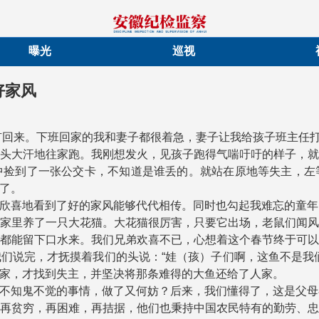
曝光
巡视
好家风
没有回来。下班回家的我和妻子都很着急，妻子让我给孩子班主任
头大汗地往家跑。我刚想发火，见孩子跑得气喘吁吁的样子，
中捡到了一张公交卡，不知道是谁丢的。就站在原地等失主，左
了。
欣喜地看到了好的家风能够代代相传。同时也勾起我难忘的童年
家里养了一只大花猫。大花猫很厉害，只要它出场，老鼠们闻
都能留下口水来。我们兄弟欢喜不已，心想着这个春节终于可
们说完，才抚摸着我们的头说：“娃（孩）子们啊，这鱼不是我
家，才找到失主，并坚决将那条难得的大鱼还给了人家。
不知鬼不觉的事情，做了又何妨？后来，我们懂得了，这是父母
再贫穷，再困难，再拮据，他们也秉持中国农民特有的勤劳、