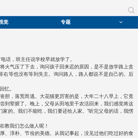
视觉
专题
打电话，班主任说学校早就放学了。
就将火气压了下去，询问孩子回来迟的原因，是不是放学路上贪
等右等也没有等到失主。询问路人，路人都说不是自己的。后
回忆。
风丧胆，落荒而逃。大花猫更厉害的是，大年二十八早上，它竟
以尝到荤腥了。晚上，父母从田地里干农活回来，我们感觉将这
们家的。我们不能吃，我们要还给人家。”听完父母的话，我愣
在教我们怎么做人呢！
忠厚、淳朴、节俭的美德。从我记事起，没见过他们吃过好的食