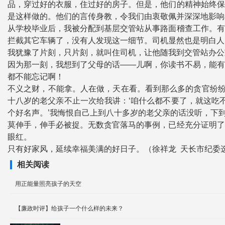
品，穿过好的衣服，住过好的房子。但是，他们的精神始终保
是这样做的。他们的言传身教，令我们由衷敬佩并深深地影响
从学校毕业后，我被分配到基层交管站从事路面稽查工作。有
拦截其它车辆了，没有人发现这一细节。司机显然也是明白人
我犹豫了片刻，只片刻，就叫住司机，让他随我到交管站办公
因为那一刻，我想到了父母的话——儿啊，你读书不易，能有
都不能忘记啊！
不义之财，不能拿。人在做，天在看。看到那么多的贪官纷纷落
十八岁的老父亲不止一次给我讲：‘咱什么都不要了，就这吃
个好名声。’我悔恨自己上到八十多岁的老父亲的话没听，下
莫伸手，伸手必被捉。无数贪官落马的事例，已经充分证明了
眼红。
只有好家风，延续幸福美满的好日子。（徐祥龙 天长市纪委选
相关阅读
用正能量照亮孩子的天空
【廉政时评】给孩子一个什么样的未来？