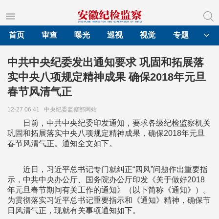
首页
审查
曝光
巡视
视觉
专题
中共中央纪委发出通知要求 巩固和拓展落
实中央八项规定精神成果 确保2018年元旦
春节风清气正
12-27 06:41
中央纪委监察部网站
日前，中共中央纪委印发通知，要求各级纪检监察机关
巩固和拓展落实中央八项规定精神成果，确保2018年元旦
春节风清气正。通知全文如下。
近日，习近平总书记专门就纠正“四风”问题作出重要指
示，中共中央办公厅、国务院办公厅印发《关于做好2018
年元旦春节期间有关工作的通知》（以下简称《通知》）。
为贯彻落实习近平总书记重要指示和《通知》精神，确保节
日风清气正，现就有关事项通知如下。