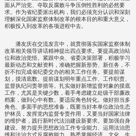
面从严治党、夺取反腐败斗争压倒性胜利的必然要
求。作为省纪委派出机构，我们必须充分认识和深刻
理解深化国家监察体制改革的根本目的和重大意义，
积极投入到改革的各项进程中去。
潘友庆在交流发言中，就贯彻落实国家监察体制
改革相关领导讲话精神提出四点要求。要提高政治站
位和政治觉悟。紧跟中央、省委决策部署，积极学习
最新动态和文献资料，准确把握新形势、新任务，不
折不扣完成省纪委交办的相关工作任务。要提前谋
划，摸清底数。提前谋划明年重点工作、工作职责、
监督执纪问责举措等。扎实做好新增监督对象的摸底
工作，尤其是关键少数，着手考虑建立处级干部廉政
档案，做到心中有数。要适应角色转化。做好担当多
角色、多面手的思想准备，既要当好本单位政治生态
护林员，发挥党内监督专责作用，又要当好国家法律
的维护者，践行新时代法治建设新要求。要加强自身
建设。努力提升思想政治工作专业能力、运用法治思
维和法治方式反腐败能力，熟悉掌握经济、文化、生