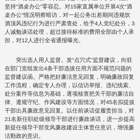
坚持“酒桌办公”零容忍。对15家直属单位开展4次“酒
桌办公”情况明察暗访，对一起公务出差期间违规饮
酒顶风违纪行为进行严肃查处，给予4人党纪处分，3
人诫勉谈话处理，超过接待标准的费用全部由个人承
担，对12人进行全省通报曝光。
突出选人用人监督。发“点穴式”监督建议，向驻
在部门党组发出4条干部选拔任用方面不规范问题的
监督建议函。严格把好廉洁意见回复，明确廉政回复
工作流程，确定专人办理，以信访举报、违纪线索、
处分案件等信息为基础，逐项核查把关干部的廉洁自
律、遵规守纪、作风建设等方面情况，对45名拟提拔
干部出具廉政意见回复。以任前谈话促履责担当，对
21名新任职处级领导干部进行廉政谈话，进一步提高
新提任领导干部党风廉政建设主体责任意识，增强廉
洁勤政的意识。