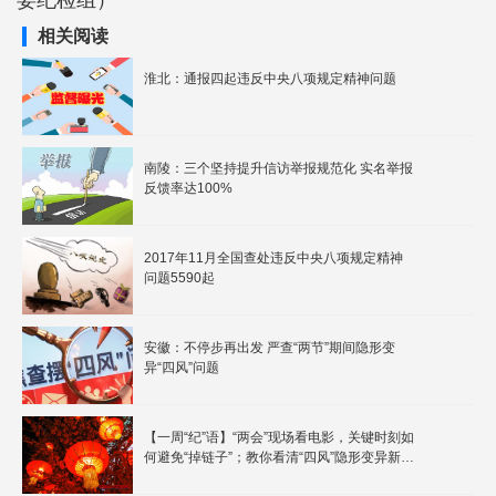
委纪检组）
相关阅读
淮北：通报四起违反中央八项规定精神问题
南陵：三个坚持提升信访举报规范化 实名举报
反馈率达100%
2017年11月全国查处违反中央八项规定精神
问题5590起
安徽：不停步再出发 严查“两节”期间隐形变
异“四风”问题
【一周“纪”语】“两会”现场看电影，关键时刻如
何避免“掉链子”；教你看清“四风”隐形变异新花
样......