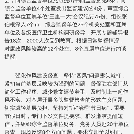
会，向综合监督单位党组提出书面监督意见8条，向
综合监督单位4个处室发出监督建议函4份，审查综合
监督单位直属单位“三重一大”会议纪要75份。组长张
伯根深入7个市、综合监督单位25个机关处室和直属
单位及各级医疗卫生机构调研督导，开展专题辅导报
告18次，2000人次受到教育。根据日常监督情况，
对廉政风险较高的12个处室、8个直属单位进行约谈
提醒。
强化作风建设督查。坚持“四风”问题露头就打，
紧扣当前基层反映较为强烈的问题，督促驻在部门从
简化工作程序、减少繁文缛节着手。及时制止一起作
风不实、对基层开展多头监督检查的形式主义问题，
切实减轻基层负担。坚持对“症”治理“节日病”，重要
节假日时，专门下发文件提要求、群发廉洁提醒短
信，并组织综合监督单位财务、党务人员赴20个单位
督查，现场反馈8个方面问题，要求立即予以纠正。