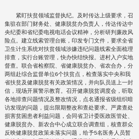
紧盯扶贫领域监督执纪。及时传达上级要求，召
集驻在部门财务处、健康脱贫办负责人，传达传达中
央纪委和省纪委电视电话会议精神，分析研判廉政风
险点。建立线索管理台账，印发专门文件，要求全省
卫生计生系统对扶贫领域涉嫌违纪问题线索全面梳理
排查，实行台账管理，快办快结快报。进村入户实地
督查。联合省检察院、省健康脱贫办、省农合办，分
两组赴综合监督单位6个扶贫点，检查落实中央和我
省扶贫及健康脱贫有关政策情况，并向队员送上一封
信，现场开展警示教育。召开健康脱贫调度会，听取
各地排查问题情况及整改情况，点名通报省级组织暗
访发现的问题，提出限期整改和查处要求。严肃查处
损害贫困患者利益问题，会同省卫计委医政医管处、
健康脱贫办、新农合中心成立联合调查组，核查群众
反映健康脱贫政策未落实问题，给予5名医务人员暂