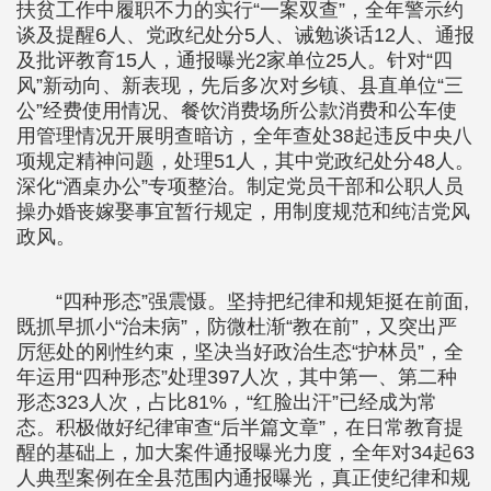
扶贫工作中履职不力的实行“一案双查”，全年警示约
谈及提醒6人、党政纪处分5人、诫勉谈话12人、通报
及批评教育15人，通报曝光2家单位25人。针对“四
风”新动向、新表现，先后多次对乡镇、县直单位“三
公”经费使用情况、餐饮消费场所公款消费和公车使
用管理情况开展明查暗访，全年查处38起违反中央八
项规定精神问题，处理51人，其中党政纪处分48人。
深化“酒桌办公”专项整治。制定党员干部和公职人员
操办婚丧嫁娶事宜暂行规定，用制度规范和纯洁党风
政风。
“四种形态”强震慑。坚持把纪律和规矩挺在前面,
既抓早抓小“治未病”，防微杜渐“教在前”，又突出严
厉惩处的刚性约束，坚决当好政治生态“护林员”，全
年运用“四种形态”处理397人次，其中第一、第二种
形态323人次，占比81%，“红脸出汗”已经成为常
态。积极做好纪律审查“后半篇文章”，在日常教育提
醒的基础上，加大案件通报曝光力度，全年对34起63
人典型案例在全县范围内通报曝光，真正使纪律和规