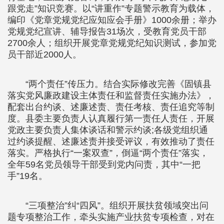
跟党走”知识竞赛。以“讲重作”专题警示教育为载体，
编印《党章党规党纪应知应会手册》1000余册；举办
党规党纪宣讲、辅导报告31场次，受教育党员干部
2700余人；组织开展党章党规党纪知识测试，参加党
员干部近2000人。
“两个责任”传压力。结合实际修改完善《固镇县
落实党风廉政建设主体责任和监督责任实施办法》，
配套出台约谈、述廉述责、责任考核、责任追究等制
度。县委主要负责人认真履行第一责任人责任，开展
党政主要负责人集体谈话和警示约谈;各级党组织通
过约谈提醒、述廉述责并接受评议，有效推动了责任
落实。严格执行“一案双查”，倒逼“两个责任”落实，
全年59名党员领导干部受到党内问责，其中“一把
手”19名。
“三项整治”纠“四风”。组织开展扶贫领域突出问
题专项整治工作，牵头实施产业扶贫专项检查，对在