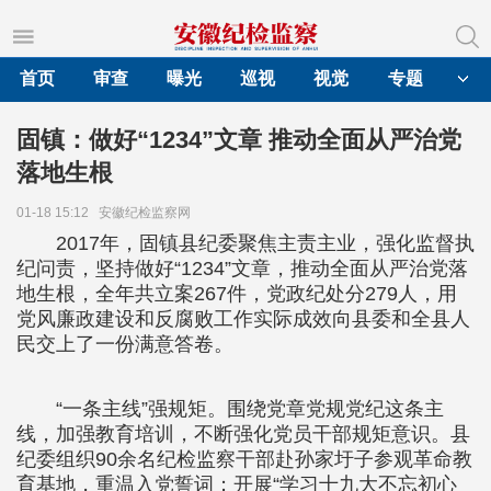
首页
审查
曝光
巡视
视觉
专题
固镇：做好“1234”文章 推动全面从严治党
落地生根
01-18 15:12
安徽纪检监察网
2017年，固镇县纪委聚焦主责主业，强化监督执
纪问责，坚持做好“1234”文章，推动全面从严治党落
地生根，全年共立案267件，党政纪处分279人，用
党风廉政建设和反腐败工作实际成效向县委和全县人
民交上了一份满意答卷。
“一条主线”强规矩。围绕党章党规党纪这条主
线，加强教育培训，不断强化党员干部规矩意识。县
纪委组织90余名纪检监察干部赴孙家圩子参观革命教
育基地，重温入党誓词；开展“学习十九大不忘初心