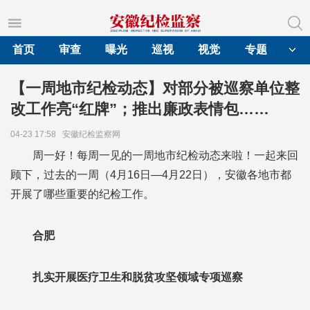
首页
审查
曝光
巡视
视觉
专题
【一周地市纪检动态】对部分被巡察单位整
改工作亮“红牌”；推出廉政表情包……
04-23 17:58
安徽纪检监察网
周一好！
每周一见的
一周地市纪检动态来啦！
一起来回
顾下，
过去的一周（
4月16日—4月22日），
安徽各地市都
开展了
哪些重要的纪检工作。
合肥
扎实开展医疗卫生和脱贫攻坚领域专项巡察