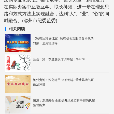
法的专业化队伍。攥指成拳、聚拢力量，精准发力，
在实际办案中互教互学、取长补短，进一步在理念思
路和方式方法上实现融合，达到“人”、“业”、“心”的同
时融合。(滁州市纪委监委)
相关阅读
【监察法释义(22)】监察机关采取留置措施的
对象、适用情形等
泗县：第一季度越级信访举报下降46%
池州贵池：深化运用“四种形态” 营造风清气正
政治环境
绩溪：深度融合 全面提升纪检监察干部的执纪
监督能力