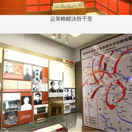
运筹帷幄决胜千里