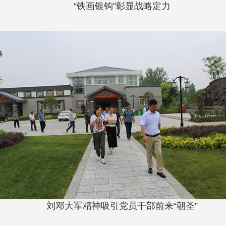
“铁画银钩”彰显战略定力
刘邓大军精神吸引党员干部前来“朝圣”