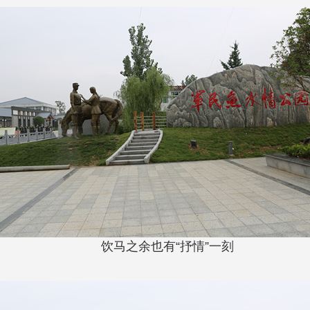
饮马之余也有“抒情”一刻