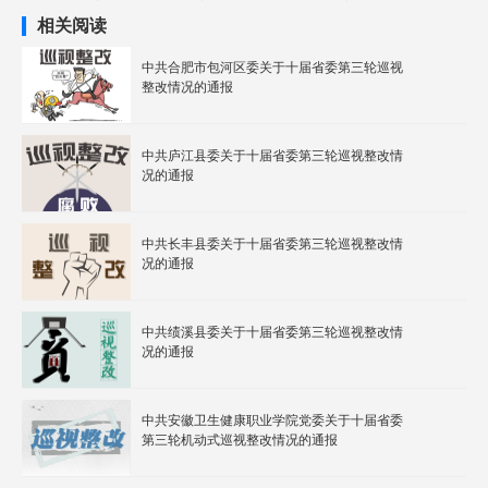
相关阅读
中共合肥市包河区委关于十届省委第三轮巡视
整改情况的通报
中共庐江县委关于十届省委第三轮巡视整改情
况的通报
中共长丰县委关于十届省委第三轮巡视整改情
况的通报
中共绩溪县委关于十届省委第三轮巡视整改情
况的通报
中共安徽卫生健康职业学院党委关于十届省委
第三轮机动式巡视整改情况的通报