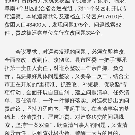
的60个贫困村开展脱贫攻坚专项巡察，颍东、临泉、
阜南3个县区配合省委巡视组，对11个贫困村开展专
项巡察。本轮巡察共涉及建档立卡贫困户17610户、
贫困人口43400人，发现问题175个、问题线索82
件，责成被巡察单位立行立改问题334个。
会议要求，对巡察发现的问题，必须立即整改、
全面整改，改到位、改彻底。县市区委“一把手”要承
担第一责任人责任，对巡察整改工作亲自抓、负总
责，既要抓好具体问题整改，又要举一反三，结合全
市正在开展的“重精准、抓整改、补短板、促攻坚”专
项行动，全面开展自查自纠，建立问题清单、任务清
单、责任清单，一件一件抓好落实。对巡察提出的问
责建议，坚持刀刃向内、硬起手腕，在查清事实的基
础上，分清责任、严肃追责。对巡察移交的问题线
索，坚持“一案双查”，既查清当事人的问题，又查清
领导责任，达到查处极少数、警醒一大片的目的。