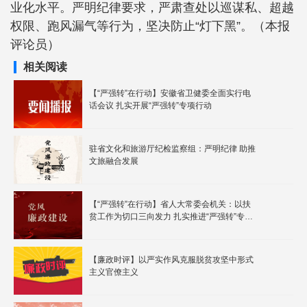
业化水平。严明纪律要求，严肃查处以巡谋私、超越
权限、跑风漏气等行为，坚决防止“灯下黑”。（本报
评论员）
相关阅读
【“严强转”在行动】安徽省卫健委全面实行电
话会议 扎实开展“严强转”专项行动
驻省文化和旅游厅纪检监察组：严明纪律 助推
文旅融合发展
【“严强转”在行动】省人大常委会机关：以扶
贫工作为切口三向发力 扎实推进“严强转”专项
行动
【廉政时评】以严实作风克服脱贫攻坚中形式
主义官僚主义