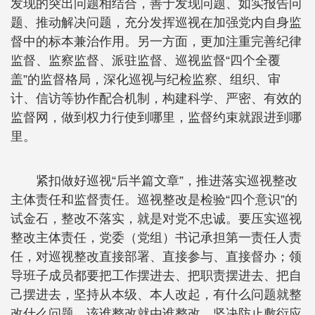
发现的突出问题相结合，善于发现问题、如实报告问
题、推动解决问题，充分发挥巡视在加强党内自身监
督中的标本兼治作用。另一方面，更加注重完善纪律
监督、监察监督、派驻监督、巡视监督“四个全覆
盖”的监督格局，深化巡视与纪检监察、组织、审
计、信访等协作配合机制，构建科学、严密、有效的
监督网，做到权力行使到哪里，监督约束就跟进到哪
里。
紧扣做好巡视“后半篇文章”，推进落实巡视整改
主体责任和监督责任。巡视整改是检验“四个意识”的
试金石，整改不落实，就是对党不忠诚。要压实巡视
整改主体责任，党委（党组）书记承担第一责任人责
任，对巡视整改直接部署、直接参与、直接督办；领
导班子成员都要把工作摆进去、把职责摆进去、把自
己摆进去，坚持从本级、本人改起，有什么问题就整
改什么问题，该谁整改就由谁整改，坚决防止敷衍应