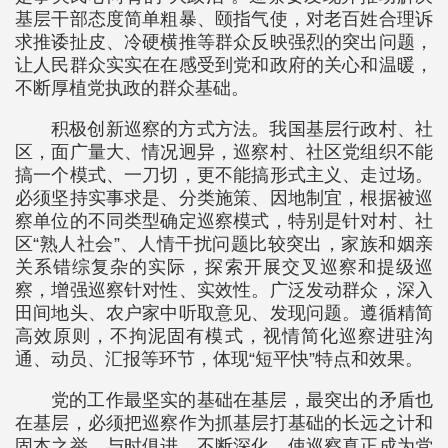
基层干部态度简单粗暴、颐指气使，对老百姓合理诉
求推诿扯皮、冷硬横推等群众反映强烈的突出问题，
让人民群众实实在在感受到党和政府的关心和温暖，
不断厚植党执政的群众基础。
积极创新巡察的方式方法。我国基层行政村、社
区，面广量大、情况迥异，巡察村、社区党组织不能
搞一个模式、一刀切，更不能搞形式主义、走过场。
必须坚持实事求是、分类施策、因地制宜，根据被巡
察单位的不同类型确定巡察模式，特别是针对村、社
区“熟人社会”、人情干扰问题比较突出，家族和姻亲
关系错综复杂的实际，探索开展交叉巡察和提级巡
察，增强巡察针对性、实效性。广泛发动群众，深入
田间地头、农户家中听取意见、发现问题。遵循精简
高效原则，不拘泥固有模式，视情简化巡察进驻沟
通、动员、汇报等环节，体现“短平快”特点和效果。
党的工作最坚实的基础在基层，最突出的矛盾也
在基层，必须把巡察作为抓基层打基础的长远之计和
固本之举，与时俱进、不断深化，使巡察真正成为党