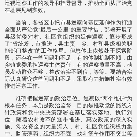
巡视巡察工作的领导和指导督导，推动全面从严治党
在基层见到实效。
当前，各省区市把市县巡察向基层延伸作为打通
全面从严治党“最后一公里”的重要举措，部署开展了
县级党委对村、社区党组织的延伸巡察，逐步形成
了“省统筹，市推进，县主责，乡、村和县级相关职
能部门整改”的工作格局。但总体上依然处于探索阶
段，还存在一些问题和不足，有的体制机制不顺，由
乡镇党委承担巡察主体责任；有的巡察质量不高，动
员发动群众不够，整改落实不到位，等等。要结合实
际认真研究这些问题和不足，采取有力措施扎实有效
推进巡察工作。
准确把握巡察的政治定位。巡察以“两个维护”为
根本任务，本质是政治监督，目的是推动党的路线方
针政策和党中央决策部署在基层落实落地、执行到
位。随着农村改革的逐步推进、惠农政策的深入实
施、涉农资金的大量流入，村、社区党组织权力集
中、监管薄弱，组织力不强，战斗堡垒作用不突出等