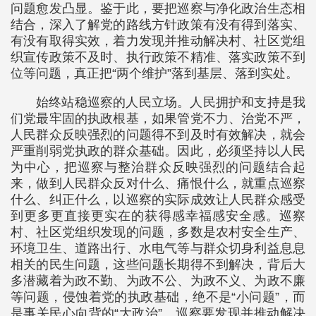
问题愈发凸显。鉴于此，要把巡察与净化政治生态相
结合，深入了解党的路线方针政策有没有得到落实、
有没有取得实效，着力发现并推动解决村、社区党组
织宣传政策不及时、执行政策不精准、落实政策不到
位等问题，真正把“两个维护”落到基层、落到实处。
始终站稳巡察的人民立场。人民拥护和支持是我
们党最牢固的执政根基，如果管党不力、治党不严，
人民群众反映强烈的问题得不到及时有效解决，就会
严重削弱党执政的群众基础。因此，必须坚持以人民
为中心，把巡察与整治群众反映强烈的问题结合起
来，做到人民群众反对什么、痛恨什么，就重点巡察
什么、纠正什么，以巡察的实际成效让人民群众感受
到更多更直接更实在的获得感幸福感安全感。巡察
村、社区党组织发现的问题，多数是农村安全生产、
环境卫生、道路出行、水电气等与群众切身利益息息
相关的民生问题，这些问题长期得不到解决，背后大
多潜藏着为政不勤、为政不公、为政不义、为政不廉
等问题，侵蚀着党的执政基础，绝不是“小问题”，而
是事关民心向背的“大政治”。巡察要发现并推动解决