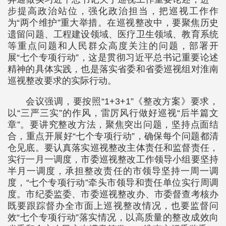
步提高政治站位，强化政治担当，把巡视工作作
为“两个维护”重大举措。在巡视整改中，要聚焦历史
遗留问题、工程建设领域、医疗卫生领域、教育系统
等重点问题和人民群众高度关注的问题，部署开
展“七个专项行动”，这是贯彻习近平总书记重要论述
精神的具体实践，也是落实省委和省委巡视组对淮南
巡视整改要求的实际行动。
会议强调，要按照“1+3+1”《整改方案》要求，
以“三严三实”的作风，雷厉风行做好巡视“后半篇文
章”。要讲究整改方法，聚焦突出问题，坚持点面结
合，重点开展好“七个专项行动”，确保每个问题都清
仓见底。要认真落实巡视整改主体责任和监督责任，
实行一月一调度，市委巡视整改工作领导小组要坚持
半月一调度，承担整改责任的市领导坚持一周一调
度，“七个专项行动”牵头市领导和责任单位实行周调
度。市纪委监委、市委巡视整改办、市委督查考核办
既要跟踪督办全市面上巡视整改情况，也要监督问
效“七个专项行动”落实情况，以高质量的整改成效向