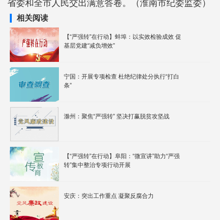
省委和全市人民交出满意答卷。（淮南市纪委监委）
相关阅读
【“严强转”在行动】蚌埠：以实效检验成效 促
基层党建“减负增效”
宁国：开展专项检查 杜绝纪律处分执行“打白
条”
滁州：聚焦“严强转” 坚决打赢脱贫攻坚战
【“严强转”在行动】阜阳：“微宣讲”助力“严强
转”集中整治专项行动开展
安庆：突出工作重点 凝聚反腐合力