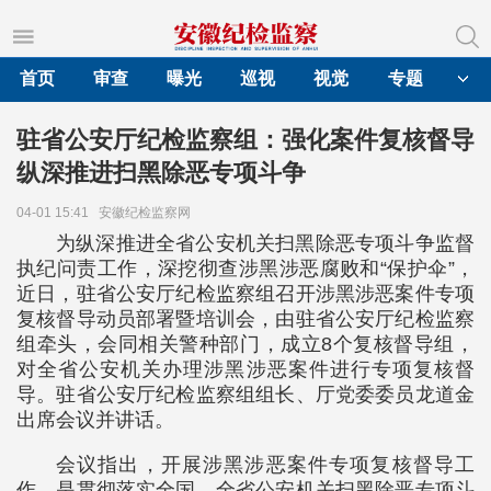
首页
审查
曝光
巡视
视觉
专题
驻省公安厅纪检监察组：强化案件复核督导
纵深推进扫黑除恶专项斗争
04-01 15:41
安徽纪检监察网
为纵深推进全省公安机关扫黑除恶专项斗争监督
执纪问责工作，深挖彻查涉黑涉恶腐败和“保护伞”，
近日，驻省公安厅纪检监察组召开涉黑涉恶案件专项
复核督导动员部署暨培训会，由驻省公安厅纪检监察
组牵头，会同相关警种部门，成立8个复核督导组，
对全省公安机关办理涉黑涉恶案件进行专项复核督
导。驻省公安厅纪检监察组组长、厅党委委员龙道金
出席会议并讲话。
会议指出，开展涉黑涉恶案件专项复核督导工
作，是贯彻落实全国、全省公安机关扫黑除恶专项斗