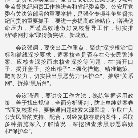
争监督执纪问责工作推进会和省纪委监委、公安厅党
委有关决策部署的重要举措，是强化专项斗争监督执
纪问责的重要抓手，要进一步提高政治站位，增强使
命压力，严谨高效地做好复核督导工作，切实推
动“破网打伞”取得新突破、新成效。
会议强调，要突出工作重点，聚焦“深挖根治”目
标和循线深挖要求，逐案核查是否存在公安民警涉
案、应核查深挖而未核查深挖等问题，在“撕开口
子、揭开盖子、挖出根子”上强化措施、精准施策、
靶向发力，切实揪出黑恶势力“保护伞”、摧毁“关系
网”、拆掉“黑后台”。
会议强调，要讲究工作方法，熟练掌握运用政
策，善于找出规律，全面分析研判，防止单纯就案卷
书面复核案件。要畅通问题线索来源渠道，争取广大
公安民警的支持、配合，对经复核存疑的案件，采取
多种措施深入了解情况，深挖彻查涉黑涉恶腐败
和“保护伞”。