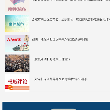
合肥市蜀山区委常委、组织部长、统战部长曹怀红接受纪律
宿州：通报四起违反中央八项规定精神问题
【廉史今读】赶考路上讲规矩
【评论】深入督导再发力 惩腐拔“伞”不停步