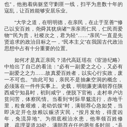
也”，他抱着病躯坚守剿匪一线，扫平为患数十年的
寇乱，让百姓能够安居乐业。
“大学之道，在明明德，在亲民，在止于至善”“修
己以安百姓，尧舜其犹病诸”“亲亲而仁民，仁民而爱
物”“民为贵，社稷次之，君为轻”……“亲民”一直是先
贤追求的政治目标之一，“民本主义”在我国古代政治
思想中占有十分重要的位置。
如何才是真正亲民？清代高廷瑶在《宦游纪略》
中给出了自己的看法：“必有一副爱之之心，又必有
一副爱之之力……故真爱百姓者，以实心行实政，废
一不可也。”由此可知，亲民不是抽象空洞的概念，
必须落在一件件实事上。史载，明朝廉吏满朝荐任陕
西咸宁知县时，初到咸宁，便脱下官袍，走村串户访
贫问苦，体察民情。当看到“时际旱魃流行，赤地千
里，粒食艰难，老幼饥馁”时，满朝荐心急如焚，当
即决定开仓放粮以赈济灾民，“按月发给，得度凶
年，免流异地”。为彻底根治水患，他率领百姓修
建、疏理渠道33处。满朝荐在任的两年多时间，“县