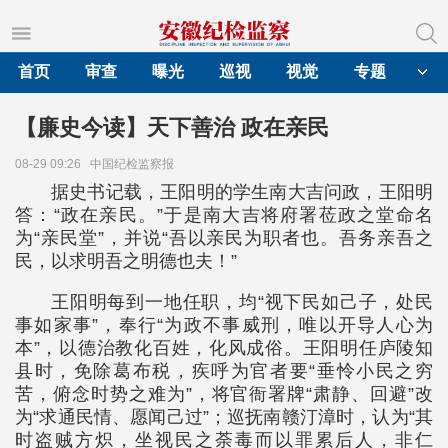
首页
审查
曝光
巡视
视觉
专题
【廉史今读】天下善治 政在亲民
08-29 09:26
中国纪检监察报
据史书记载，王阳明的学生南大吉问政，王阳明
答：“政在亲民。”于是南大吉将府署莅政之堂命名
为“亲民堂”，并说“吾以亲民为职者也。吾务亲吾之
民，以求明吾之明德也夫！”
王阳明每到一地任职，均“视下民如己子，处民
事如家事”，奉行“为政不事威刑，唯以开导人心为
本”，以德治教化百姓，化风成俗。王阳明任庐陵知
县时，免除葛布税，疾呼为官者要“垂怜小民之穷
苦，俯念时势之难为”，将官衙署牌“肃静、回避”改
为“求通民情、愿闻己过”；巡抚南赣汀漳时，认为“其
时盗贼方炽，坐视民之荼毒而以罪累后人，非仁