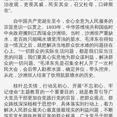
治改观，吏畏其威，民安其业，召父杜母，口碑斯
在”。
自中国共产党诞生至今，全心全意为人民服务的
宗旨意识一以贯之。1933年，中华苏维埃共和国临时
中央政府搬到江西瑞金沙洲坝。当时，沙洲坝严重缺
水，老百姓只能喝水塘里浑浊的脏水。毛泽东在得知
这一情况之后，就把解决当地群众饮水难的问题挂在
心上。“一切群众的实际生活问题，都是我们应当注
意的问题，我们要真心实意地为群众谋利益，解决群
众的一切问题。”毛泽东先是召集全村人开了一次村
民大会，会后带人勘察水源，确定井位，带头挖井。
从此，沙洲坝人结束了饮用肮脏塘水的历史。
枝叶总关情，行动见初心。开展“不忘初心、牢
记使命”主题教育的一个重要目的，就是教育引导广
大党员干部更加自觉践行党的宗旨，把群众观点、群
众路线深深植根于思想中、具体落实到行动上，着力
解决人民群众最关心最直接最现实的利益问题，不断
筑牢党长期执政最可靠的群众根基。广大党员干部要