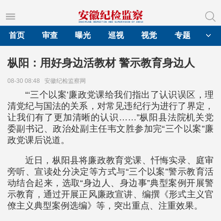
首页
审查
曝光
巡视
视觉
专题
枞阳：用好身边活教材 警示教育身边人
08-30 08:48
安徽纪检监察网
“‘三个以案’廉政党课给我们指出了认识误区，理
清党纪与国法的关系，对常见违纪行为进行了界定，
让我们有了更加清晰的认识……”枞阳县法院机关党
委副书记、政治处副主任韦文胜参加完“三个以案”廉
政党课后说道。
近日，枞阳县将廉政教育党课、忏悔实录、庭审
旁听、宣读处分决定等方式与“三个以案”警示教育活
动结合起来，选取“身边人、身边事”典型案例开展警
示教育，通过开展正风廉政宣讲、编撰《形式主义官
僚主义典型案例选编》等，突出重点、注重效果。