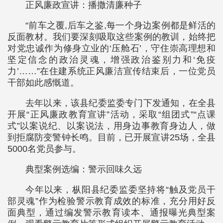
正风廉政宣讲：播撒清廉种子
“前车之覆,后车之鉴,每一个身边案例都是鲜活的
反面教材。我们要深刻吸取这些案例的教训，始终把
对党忠诚作为修身立业的‘压舱石’，守住崇高理想和
坚定信念的政治灵魂，增强政治鉴别力和‘免疫
力’……”在住建系统正风廉洁宣传结束后，一位党员
干部如此感慨道。
去年以来，该县纪委监委专门下发通知，在全县
开展“正风廉政教育宣讲”活动，采取“组团式”“点课
式”以案说纪、以案说法，用身边事教育身边人，做
到拒腐防变警钟长鸣。目前，已开展宣讲25场，全县
5000名党员参与。
典型案例选编：警示回味久远
今年以来，枞阳县纪委监委坚持将“触及党员干
部灵魂”作为检验警示教育成效的标准，充分用好反
面典型，通过编发警示教育读本、通报曝光典型案