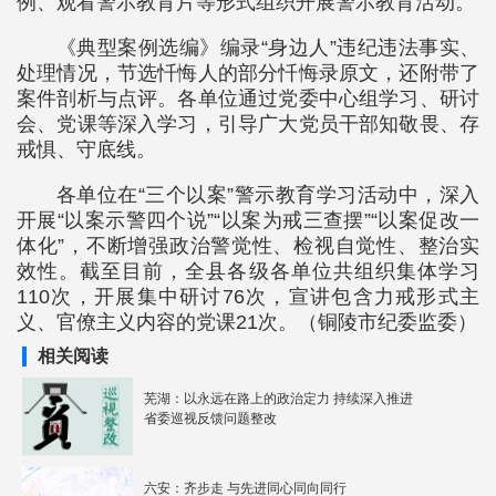
例、观看警示教育片等形式组织开展警示教育活动。
《典型案例选编》编录“身边人”违纪违法事实、
处理情况，节选忏悔人的部分忏悔录原文，还附带了
案件剖析与点评。各单位通过党委中心组学习、研讨
会、党课等深入学习，引导广大党员干部知敬畏、存
戒惧、守底线。
各单位在“三个以案”警示教育学习活动中，深入
开展“以案示警四个说”“以案为戒三查摆”“以案促改一
体化”，不断增强政治警觉性、检视自觉性、整治实
效性。截至目前，全县各级各单位共组织集体学习
110次，开展集中研讨76次，宣讲包含力戒形式主
义、官僚主义内容的党课21次。（铜陵市纪委监委）
相关阅读
芜湖：以永远在路上的政治定力 持续深入推进
省委巡视反馈问题整改
六安：齐步走 与先进同心同向同行