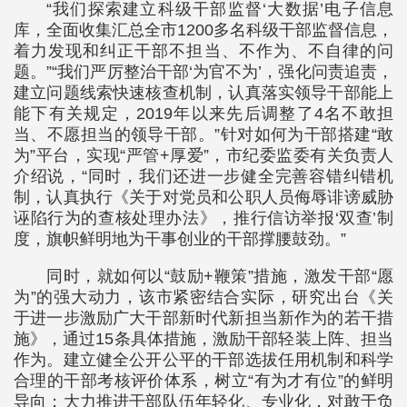
“我们探索建立科级干部监督‘大数据’电子信息
库，全面收集汇总全市1200多名科级干部监督信息，
着力发现和纠正干部不担当、不作为、不自律的问
题。”“我们严厉整治干部‘为官不为’，强化问责追责，
建立问题线索快速核查机制，认真落实领导干部能上
能下有关规定，2019年以来先后调整了4名不敢担
当、不愿担当的领导干部。”针对如何为干部搭建“敢
为”平台，实现“严管+厚爱”，市纪委监委有关负责人
介绍说，“同时，我们还进一步健全完善容错纠错机
制，认真执行《关于对党员和公职人员侮辱诽谤威胁
诬陷行为的查核处理办法》，推行信访举报‘双查’制
度，旗帜鲜明地为干事创业的干部撑腰鼓劲。”
同时，就如何以“鼓励+鞭策”措施，激发干部“愿
为”的强大动力，该市紧密结合实际，研究出台《关
于进一步激励广大干部新时代新担当新作为的若干措
施》，通过15条具体措施，激励干部轻装上阵、担当
作为。建立健全公开公平的干部选拔任用机制和科学
合理的干部考核评价体系，树立“有为才有位”的鲜明
导向；大力推进干部队伍年轻化、专业化，对敢于负