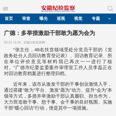
首页
审查
曝光
巡视
视觉
专题
广德：多举措激励干部敢为愿为会为
09-02 16:06
安徽纪检监察网
“张主任，48名扶贫领域受处分党员干部的《党
政务处分人员回访教育登记表》、回访教育记录、所
在单位评价意见等材料我已再次一一进行了核
对。”广德市纪委监委案件审理室工作人员李磊正在
对回访教育档案进行整理归档。
近年来，该市从激发干部的干事创业激情入手，
通过搭建“敢为”平台、激发“愿为”动力、提升“会为”本
领等方式，多措并举激励干部认真履职、担当作为，
大力营造敢干事、想干事、会干事的良好氛围。实施
干部“暖心回访”行动，便是其中一项措施。