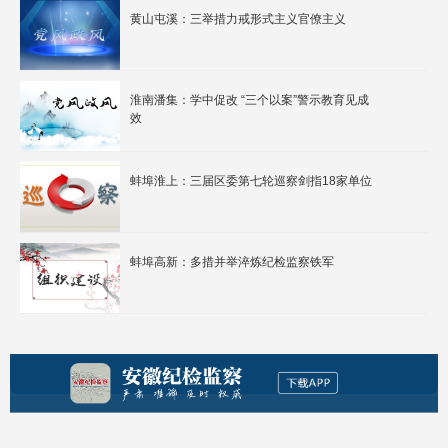
黄山屯溪：三举措力戒形式主义官僚主义
淮南潘集：学中促改 “三个以案”警示教育见成
效
蚌埠淮上：三届区委第七轮巡察剑指18家单位
蚌埠高新：多措并举淬炼纪检监察铁军