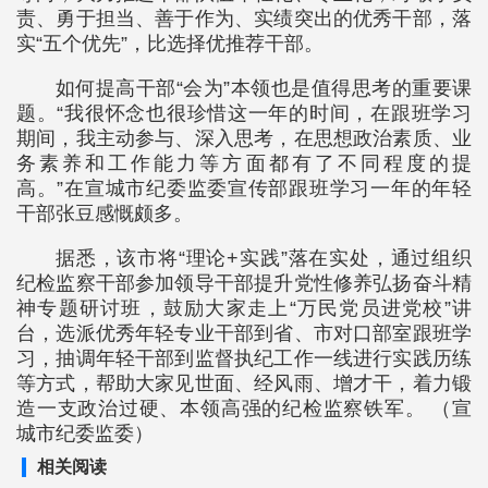
责、勇于担当、善于作为、实绩突出的优秀干部，落
实“五个优先”，比选择优推荐干部。
如何提高干部“会为”本领也是值得思考的重要课
题。“我很怀念也很珍惜这一年的时间，在跟班学习
期间，我主动参与、深入思考，在思想政治素质、业
务素养和工作能力等方面都有了不同程度的提
高。”在宣城市纪委监委宣传部跟班学习一年的年轻
干部张豆感慨颇多。
据悉，该市将“理论+实践”落在实处，通过组织
纪检监察干部参加领导干部提升党性修养弘扬奋斗精
神专题研讨班，鼓励大家走上“万民党员进党校”讲
台，选派优秀年轻专业干部到省、市对口部室跟班学
习，抽调年轻干部到监督执纪工作一线进行实践历练
等方式，帮助大家见世面、经风雨、增才干，着力锻
造一支政治过硬、本领高强的纪检监察铁军。 （宣
城市纪委监委）
相关阅读