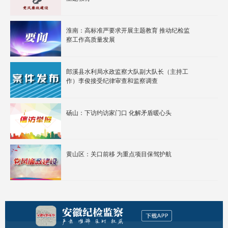
淮南：高标准严要求开展主题教育 推动纪检监
察工作高质量发展
郎溪县水利局水政监察大队副大队长（主持工
作）李俊接受纪律审查和监察调查
砀山：下访约访家门口 化解矛盾暖心头
黄山区：关口前移 为重点项目保驾护航