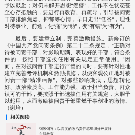
予以鼓励；对仍未解开思想“疙瘩”，工作不在状态甚
至心存抵触的，要进行再教育、再疏导，引导被问责
干部排解焦虑、抑郁等心情，早日走出“低谷”，理性
对待事业、前途，化“痛”为“动”，变“有错”为“有为”。
最后，要建章立制，完善激励措施。新修订的
《中国共产党问责条例》第二十二条规定，“正确对
待被问责干部，对影响期满、表现好的干部，符合条
件的，按照干部选拔任用有关规定正常使用。”因
而，在对被问责干部进行严管的同时，要有针对性地
建立完善考评机制和激励措施，以便客观公正地对被
问责干部“精准画像”。对那些影响期满，思想转化
好、政治素质高、工作能力强、敢于担当负责、群众
认可的干部，要按照干部选拔任用有关规定，大胆予
以起用，从而激励被问责干部重燃干事创业的激情。
（谢培）
相关阅读
铜陵铜官：以高度的政治责任感组织好开展好
主题教育