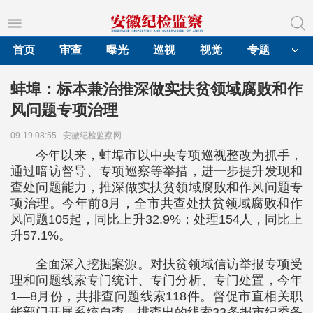
首页
审查
曝光
巡视
视觉
专题
蚌埠：标本兼治推深做实扶贫领域腐败和作
风问题专项治理
09-19 08:55
安徽纪检监察网
今年以来，蚌埠市以中央专项巡视整改为抓手，
通过暗访督导、专项巡察等举措，进一步提升发现和
查处问题能力，推深做实扶贫领域腐败和作风问题专
项治理。今年前8月，全市共查处扶贫领域腐败和作
风问题105起，同比上升32.9%；处理154人，同比上
升57.1%。
全面深入挖掘案源。对扶贫领域信访举报专项受
理和问题线索专门统计、专门分析、专门处置，今年
1—8月份，共排查问题线索118件。督促市直相关职
能部门开展系统自查，排查出的线索33条报市纪委备