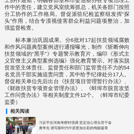
工协作通知，明确各部室和市委巡察办在专项治理工
作中的责任，建立党风室统筹抓总，机关各部门按照
分工协作的工作格局。督促派驻纪检监察组发挥“探
头”作用，结合专漠视侵害群众利益问题项整治，加
强监督检查。
标本兼治巩固成果。分6批对17起扶贫领域腐败
和作风问题典型案例进行通报曝光，制作《斩断伸向
扶贫领域的“黑手”》专题警示教育片，编印《形式主
义官僚主义典型案例选编》强化教育警示。对落实脱
贫攻坚主体责任、监督责任和部门监管责任不力的54
名党员干部实施追责问责，其中给予纪律处分17人。
督促相关单位先后出台《扶贫项目管理暂行办法》、
《财政扶贫专项资金管理办法》、《蚌埠市脱贫攻坚
工作问责办法》等相关制度文件12个。（蚌埠市纪委
监委）
相关阅读
习近平在河南考察时强调 坚定信心埋头苦干奋
勇争先 谱写新时代中原更加出彩的绚丽篇章