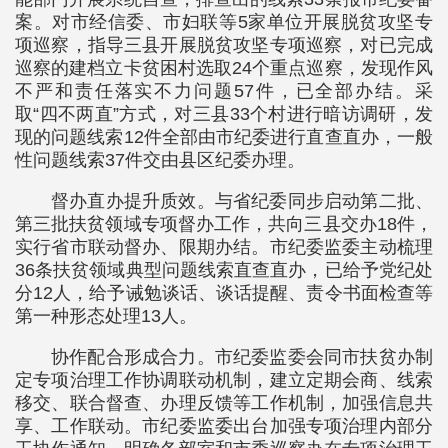
案。对市经信委、市妇联等5家单位开展脱贫攻坚专
项巡察，指导三县开展脱贫攻坚专项巡察，对已完成
巡察的建档立卡贫困村选取24个重点巡察，发现作风
不严和责任落实不力问题57件，已全部办结。采
取“四不两直”方式，对三县33个村进行暗访调研，发
现的问题线索12件全部由市纪委进行直查直办，一般
性问题线索37件交由县区纪委办理。
督办直办提升质效。与省纪委同步启动第二批、
第三批扶贫领域专项督办工作，共向三县交办18件，
实行省市联动督办、限期办结。市纪委监委主动梳理
36条扶贫领域典型问题线索直查直办，已给予党纪处
分12人，给予诫勉谈话、谈话提醒、责令书面检查等
第一种形态处理13人。
协作配合形成合力。市纪委监委会同市扶贫办制
定专项治理工作协调联动机制，建立定期会商、线索
移交、联合督查、办理反馈等工作机制，加强信息共
享、工作联动。市纪委监委出台加强专项治理内部分