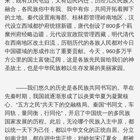
来，既有汉民屯边，又有边民内迁，历经几次民族大
融合，各民族你中有我、我中有你，共同开拓着脚下
的土地。秦代设置南海郡、桂林郡管理岭南地区，汉
代设立西域都护府统辖新疆，唐代创设了800多个羁
縻州府经略边疆，元代设宣政院管理西藏，明代清代
在西南地区改土归流，历朝历代的各族人民都对今日
中国疆域的形成作出了重要贡献。今天，960多万平
方公里的国土富饶辽阔，这是各族先民留给我们的神
圣故土，也是中华民族赖以生存发展的美丽家园。
——我们悠久的历史是各民族共同书写的。早在
先秦时期，我国就逐渐形成了以炎黄华夏为凝聚核
心、“五方之民”共天下的交融格局。秦国“书同文，车
同轨，量同衡，行同伦”，开启了中国统一的多民族
国家发展的历程。此后，无论哪个民族入主中原，都
以统一天下为己任，都以中华文化的正统自居。分立
如南北朝，都自诩中华正统；对峙如宋辽夏金，都被