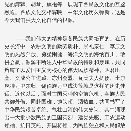
见的舞狮、胡琴、旗袍等，展现了各民族文化的互鉴
融通。各族文化交相辉映，中华文化历久弥新，这是
今天我们强大文化自信的根源。
——我们伟大的精神是各民族共同培育的。在历
史长河中，农耕文明的勤劳质朴、崇礼亲仁，草原文
明的热烈奔放、勇猛刚健，海洋文明的海纳百川、敢
拼会赢，源源不断注入中华民族的特质和禀赋，共同
熔铸了以爱国主义为核心的伟大民族精神。昭君出
塞、文成公主进藏、凉州会盟、瓦氏夫人抗倭、土尔
扈特万里东归、锡伯族万里戍边等就是这样的历史佳
话。近代以后，面对亡国灭种的空前危机，各族人民
共御外侮、同赴国难，抛头颅、洒热血，共同书写了
中华民族艰苦卓绝、气壮山河的伟大史诗。其中涌现
出一大批少数民族的卫国英烈、建党先驱、工农运动
领袖、抗日英雄、开国将领，为民族独立和人民解放