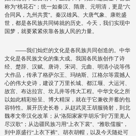
称为“桃花石”；统一如秦汉、隋唐、元明清，更是“六
合同风，九州共贯”。秦汉雄风、大唐气象、康乾盛
世，都是各民族共同铸就的历史。今天，我们实现中
国梦，就要紧紧依靠各族人民的力量。
——我们灿烂的文化是各民族共同创造的。中华
文化是各民族文化的集大成。我国各民族创作了诗
经、楚辞、汉赋、唐诗、宋词、元曲、明清小说等伟
大作品，传承了格萨尔王、玛纳斯、江格尔等震撼人
心的伟大史诗，建设了万里长城、都江堰、大运河、
故宫、布达拉宫、坎儿井等伟大工程。中华文化之所
以如此精彩纷呈、博大精深，就在于它兼收并蓄的包
容特性。展开历史长卷，从赵武灵王胡服骑射，到北
魏孝文帝汉化改革；从“洛阳家家学胡乐”到“万里羌人
尽汉歌”；从边疆民族习用“上衣下裳”、“雅歌儒服”，
到中原盛行“上衣下裤”、胡衣胡帽，以及今天随处可