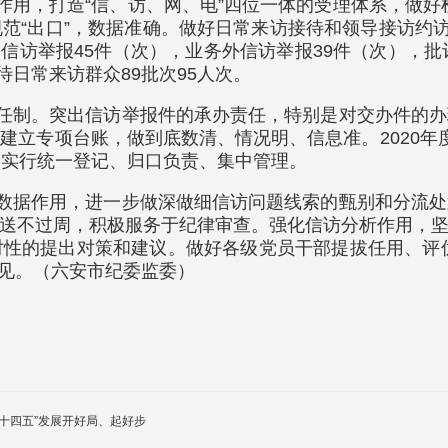
体作用，打造“信、访、网、电”四位一体的受理体系，做
规范“出口”，数据准确。做好日常来访接待和领导接访约
重复信访举报45件（次），业务外信访举报39件（次），
待日常来访群众89批次95人次。
责任制。突出信访举报件的承办责任，特别是对交办件的
建立专项台账，做到底数清、情况明、信息准。2020年
部实行统一登记、归口负责、集中管理。
大数据作用，进一步做深做细信访问题线索的甄别和分流
送不过周，积极服务于纪律审查。强化信访分析作用，
性的提出对策和建议。做好各级党员干部提拔任用、评优
意见。（六安市纪委监委）
十四五”发展开好局、起好步