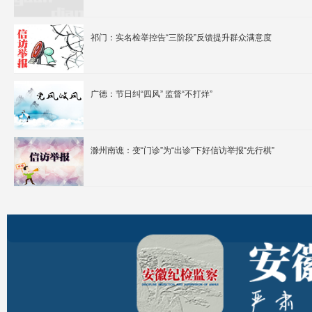
祁门：实名检举控告“三阶段”反馈提升群众满意度
广德：节日纠“四风” 监督“不打烊”
滁州南谯：变“门诊”为“出诊”下好信访举报“先行棋”