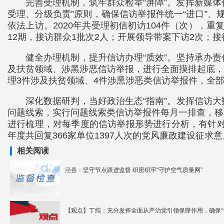
完善受理机制，筑牢群众检举“屏障”。发挥新媒
受理、分级负责”原则，确保信访举报件统一“进口”、
依法上访。2020年共受理初信初访104件（次），
12期，接访群众1批次2人；开展领导带案下访2次；接
健全办理机制，提升信访办理“质效”。坚持承办
及扶贫领域、涉黑涉恶信访举报，进行全面摸排起底，
理3件涉及扶贫领域、4件涉黑涉恶类信访举报件，全
深化数据研判，当好政治生态“指南”。发挥信访
问题线索，实行问题线索类信访举报件每月一排查，移
进行梳理，对每季度的信访举报形势进行分析，有针对
年度共回复366家单位1397人次的党风廉政建设征求
相关阅读
泾县：坚守节点跟进监督 织密织牢“守护空气质量网”
【观点】丁纯：充分发挥全面从严治党引领保障作用，确保“