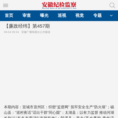
首页
审查
曝光
巡视
视觉
专题
【廉政经纬】第457期
09-04 09:34
安徽广播电视台公共频道
本期内容：宣城市宣州区：织密“监督网” 筑牢安全生产“防火墙”；砀
山县：“巡村夜话”话出干群“同心圆”；太湖县：以有力监督 推动河湖
长制从“有名有责”到“有能有效”；郎溪县：举办“茶乡廉韵·青年话