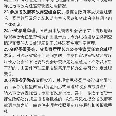
导汇报事故责任追究调查处理情况。
23.
参加省政府事故调查组会议。
根据省政府事故调查组要
求，委厅领导及承办纪检监察室人员参加省政府事故调查组
全体会议。
24.
正式移送审理。
省政府事故调查组会议结束且省政府领
导就事故责任追究情况作出批示后，承办纪检监察室将调查
情况和责任人员处理意见正式移送案件审理室审理。
25.
省纪委常委会、省监察厅厅长办公会审议责任追究处理
意见。
对涉及省管干部需问责的，由案件审理室报省监察厅
厅长办公会和省纪委常委会研究决定处理意见；不涉及省管
干部的，由案件审理室报省监察厅厅长办公会研究决定处理
意见。
26.
报请省委和省政府批准。
处理意见经委厅会议研究通过
后，承办纪检监察室以皖监函形式呈送省政府事故调查组，
纳入事故调查报告，报请省政府批准。其中，拟给予省管干
部党政纪处分须呈报省委批准的，处理意见在提交省政府事
故调查组之前，由案件审理室按照规定程序履行相关报批手
续。