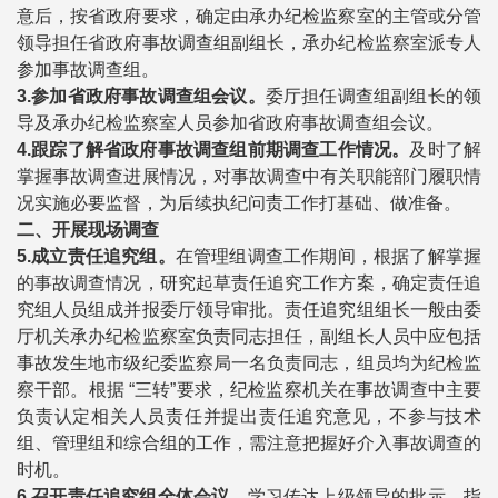
意后，按省政府要求，确定由承办纪检监察室的主管或分管
领导担任省政府事故调查组副组长，承办纪检监察室派专人
参加事故调查组。
3.
参加省政府事故调查组会议。
委厅担任调查组副组长的领
导及承办纪检监察室人员参加省政府事故调查组会议。
4.
跟踪了解省政府事故调查组前期调查工作情况。
及时了解
掌握事故调查进展情况，对事故调查中有关职能部门履职情
况实施必要监督，为后续执纪问责工作打基础、做准备。
二、开展现场调查
5.
成立责任追究组。
在管理组调查工作期间，根据了解掌握
的事故调查情况，研究起草责任追究工作方案，确定责任追
究组人员组成并报委厅领导审批。责任追究组组长一般由委
厅机关承办纪检监察室负责同志担任，副组长人员中应包括
事故发生地市级纪委监察局一名负责同志，组员均为纪检监
察干部。根据 “三转”要求，纪检监察机关在事故调查中主要
负责认定相关人员责任并提出责任追究意见，不参与技术
组、管理组和综合组的工作，需注意把握好介入事故调查的
时机。
6.
召开责任追究组全体会议。
学习传达上级领导的批示、指