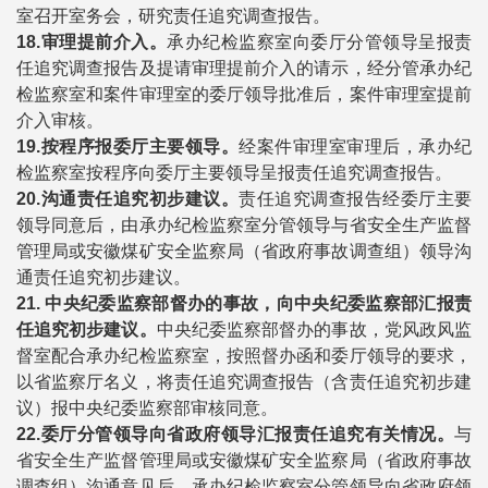
室召开室务会，研究责任追究调查报告。
18.
审理提前介入。
承办纪检监察室向委厅分管领导呈报责
任追究调查报告及提请审理提前介入的请示，经分管承办纪
检监察室和案件审理室的委厅领导批准后，案件审理室提前
介入审核。
19.
按程序报委厅主要领导。
经案件审理室审理后，承办纪
检监察室按程序向委厅主要领导呈报责任追究调查报告。
20.
沟通责任追究初步建议。
责任追究调查报告经委厅主要
领导同意后，由承办纪检监察室分管领导与省安全生产监督
管理局或安徽煤矿安全监察局（省政府事故调查组）领导沟
通责任追究初步建议。
21.
中央纪委监察部督办的事故，向中央纪委监察部汇报责
任追究初步建议。
中央纪委监察部督办的事故，党风政风监
督室配合承办纪检监察室，按照督办函和委厅领导的要求，
以省监察厅名义，将责任追究调查报告（含责任追究初步建
议）报中央纪委监察部审核同意。
22.
委厅分管领导向省政府领导汇报责任追究有关情况。
与
省安全生产监督管理局或安徽煤矿安全监察局（省政府事故
调查组）沟通意见后，承办纪检监察室分管领导向省政府领