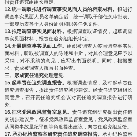
报责任追究组组长审定。
12.
统一调取拟进行调查事实见面人员的档案材料。
拟进行
调查事实见面人员名单确定后，统一调取干部任免审批表、
干部履历表等个人身份证明和职务任免文件。
13.
拟定调查事实见面材料。
根据调查取证情况，起草调查
事实见面材料，报责任追究组组长审定。
14.
开展调查事实见面工作。
组织被调查人签写调查事实见
面材料，听取被调查人的陈述和申辩，对其合理意见应予以
采纳，对不采纳的意见，应写出书面说明。同时，根据要
求，责成被调查人撰写书面检查。
三、形成责任追究处理意见
15.
起草责任追究调查报告。
根据调查情况，及时起草责任
追究调查报告，提出责任追究初步建议。经责任追究组组长
同意后，召开责任追究组会议对责任追究调查报告进行研
究。
16.
征求党风政风监督室意见。
责任追究组研究提出责任追
究初步建议后，征求党风政风监督室意见，党风政风监督室
从同类事故量纪平衡等角度提出建议，向责任追究组反馈。
17.
承办纪检监察室研究责任追究调查报告。
承办纪检监察