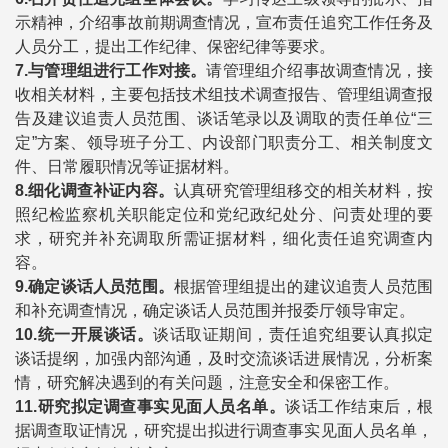
示精神，介绍事故前期调查情况，宣布责任追究工作任务及
人员分工，提出工作纪律、保密纪律等要求。
7.
与管理组进行工作对接。
请管理组介绍事故调查情况，接
收相关材料，主要包括技术组技术调查报告、管理组调查报
告及建议追责人员范围、谈话笔录以及调取的责任单位“三
定”方案、领导班子分工、内设部门职责分工、相关制度文
件、日常履职情况等证据材料。
8.
细化调查补证内容。
认真研究管理组移交的相关材料，按
照纪检监察机关职能定位和党纪政纪处分、问责处理的要
求，研究并补充调取所需证据材料，细化责任追究调查内
容。
9.
确定谈话人员范围。
根据管理组提出的建议追责人员范围
和补充调查情况，确定谈话人员范围并报委厅领导审定。
10.
统一开展谈话。
谈话取证期间，责任追究组要认真拟定
谈话提纲，加强内部沟通，及时交流谈话进展情况，分析案
情，研究解决遇到的有关问题，注意安全和保密工作。
11.
研究拟定调查事实见面人员名单。
谈话工作结束后，根
据调查取证情况，研究提出拟进行调查事实见面人员名单，