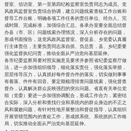
督室、信访室、第一至第四纪检监察室负责同志为成员。党
风政风监督室负责综合协调，建立问题线索查核工作台账和
督导工作台账，明确各项工作任务的责任单位、经办人、完
成时限、完成标准，加强综合汇总。各承办室要全面总结督
办县（市、区）问题线索办理情况，深入分析存在的问题，
形成书面报告，送党风政风监督室。督促县、乡党委认真履
行主体责任，主要负责同志亲自抓、负总责，县、乡纪委要
强化监督执纪问责，推动全面从严治党向基层延伸。
各市纪委监察局要对照实施意见要求并参照省纪委监察厅做
法，进一步加强组织领导，细化落实责任，强化落实举措，
层层传导压力，认真抓好每件督办件的落实，切实做到事事
有着落、件件有回音。要定期梳理排查问题线索，强化督查
督办，认真解决群众反映强烈的突出问题。省直有关单位党
组（党委）要进一步加强协调配合，形成工作合力，紧密结
合实际，深入分析和查找行业和系统内的群众身边的不正之
风和腐败问题，有针对性地开展整治和督促指导，认真组织
开展管辖范围内的查处工作，形成抓系统、系统抓的工作格
局，切实推动全面从严治党向基层延伸。