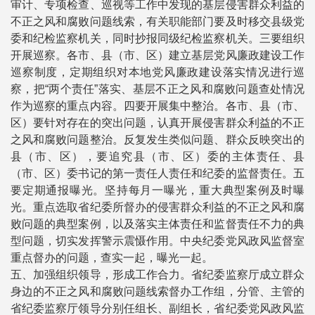
审计、专项检查、巡视等工作中发现的基层侵害群众利益的
不正之风和腐败问题线索，有关职能部门要及时移交县级党
委和纪检监察机关，同时抄报同级纪检监察机关。三要组织
开展巡察。各市、县（市、区）建立基层党风廉政建设工作
巡察制度，定期组织对本地党风廉政建设落实情况进行巡
察，把“两个责任”落实、基层不正之风和腐败问题查处情况
作为巡察的重点内容。四要开展集中整治。各市、县（市、
区）要针对存在的突出问题，认真开展侵害群众利益的不正
之风和腐败问题整治。反复发生类似问题、群众反映突出的
县（市、区），要追究县（市、区）委的主体责任、县
（市、区）委书记的第一责任人责任和纪委的监督责任。五
要定期通报曝光。坚持每月一曝光，重大典型案例及时曝
光。重点选取省纪委所督办的侵害群众利益的不正之风和腐
败问题的典型案例，以及落实主体责任和监督责任不力的典
型问题，切实发挥警示震慑作用。中央纪委党风政风监督室
重点督办的问题，查实一起，曝光一起。
五、加强组织领导，形成工作合力。省纪委监察厅成立群众
身边的不正之风和腐败问题线索督办工作组，分管、主管的
省纪委监察厅领导分别任组长、副组长，省纪委党风政风监