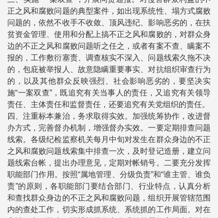
正之风和腐败问题的典型案件，如出现系统性、塌方式腐败
问题的，依然不收手不收敛、顶风违纪、影响恶劣的，在扶
贫资金管理、使用和分配上搞不正之风和腐败的，对群众身
边的不正之风和腐败问题听之任之，或者有案不查、瞒案不
报的，工作敷衍塞责、调查核实不深入、问题线索久拖不决
的，包庇被举报人、故意隐瞒重要事实、对抗组织审查行为
的，以及其他群众反映强烈、社会影响恶劣的，要坚决实
施“一案双查”，既追究有关当事人的责任，又追究有关领导
责任、主体责任和监督责任，还要追究有关党组织的责任。
四、注重标本兼治，务求取得实效。加强统筹协作，改进督
办方式，完善督办机制，增强督办实效。一要定期排查问题
线索。各级纪检监察机关每月中旬对发生在群众身边的不正
之风和腐败问题线索集中排查一次，及时登记造册，建立问
题线索台帐，提出办理意见，定期对帐销号。二要充分发挥
职能部门作用。按照“属地管理、分级负责”和“谁主管、谁负
责”的原则，各职能部门要结合部门、行业特点，认真分析
和查找群众身边的不正之风和腐败问题，组织开展管辖范围
内的查处工作，切实形成抓系统、系统抓的工作局面。对在