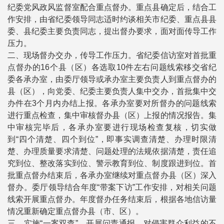
纪委党风政风监督室配合重点督办。重点县确定后，结合工
作安排，由省纪委领导同志适时约谈相关市纪委、重点县县
委、县纪委主要负责同志，提出督办要求，面对面传导工作
压力。
二、现场督办交办，传导工作压力。省纪委信访室对首批重
点督办的16个县（区）各选取10件左右问题线索移交省纪
委各承办室，由委厅领导或承办室主要负责人到重点督办的
县（区），向党委、纪委主要负责人集中交办，首批集中交
办件在3个月内办结上报。各承办室要对所督办的问题线索
进行重点检查，集中审核督办县（区）上报的情况报告。集
中审核完毕后，各承办室要进行现场检查复核，切实做
到“四个清楚、四个到位”，即事实调查清楚、办理时限清
楚、办理质量要求清楚、问题处理的法规依据清楚，责任追
究到位、整改落实到位、警示教育到位、制度跟进到位。首
批重点督办结束后，各承办室继续对重点督办县（区）深入
督办。委厅领导结合年度“带案下访”工作安排，对相关问题
线索开展重点督办。年度督办任务结束后，根据各地信访量
情况重新确定重点督办县（市、区）。
三、实施“一案双查”，开展问责通报。对侵害群众利益的不