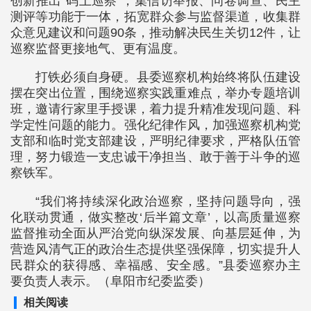
创新推出“码上巡察”，集信访举报、问卷调查、民主
测评等功能于一体，拓宽群众参与监督渠道，收集群
众意见建议和问题90条，推动解决民生关切12件，让
巡察监督更接地气、更有温度。
打铁必须自身硬。县委巡察机构始终将队伍建设
摆在突出位置，围绕巡察实践重难点，举办专题培训
班，邀请行家里手授课，着力提升精准发现问题、科
学定性问题的能力。强化纪律作风，加强巡察机构党
支部和临时党支部建设，严明纪律要求，严格队伍管
理，努力锻造一支忠诚干净担当、敢于善于斗争的巡
察铁军。
“我们将持续深化政治巡察，坚持问题导向，强
化联动贯通，做实整改‘后半篇文章’，以高质量巡察
监督推动全面从严治党向纵深发展、向基层延伸，为
营造风清气正的政治生态提供坚强保障，切实提升人
民群众的获得感、幸福感、安全感。”县委巡察办主
要负责人表示。（阜阳市纪委监委）
相关阅读