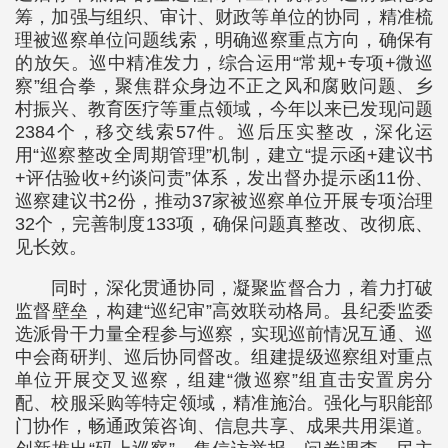
筹，加强与组织、审计、财政等单位的协同，精准梳
理被巡察单位问题线索，明确巡察重点方向，确保有
的放矢。巡中精准发力，综合运用“常规+专项+微巡
察”组合拳，聚焦群众身边不正之风和腐败问题、乡
村振兴、教育医疗等重点领域，今年以来已发现问题
2384个，移交线索57件。巡后压实整改，深化运
用“巡察整改全周期管理”机制，建立“提示函+建议书
+评估验收+约谈问责”体系，发出督办提示函11份、
巡察建议书2份，推动37家被巡察单位开展专项治理
32个，完善制度133项，确保问题真整改、改彻底、
见长效。
同时，深化贯通协同，凝聚监督合力，着力打破
监督壁垒，构建“巡纪审”高效联动格局。县纪委监委
选派骨干力量全程参与巡察，实现巡前情况互通、巡
中会商研判、巡后协同督改。组建提级巡察组对重点
单位开展交叉巡察，组建“微巡察”组直击安置房分
配、校服采购等特定领域，精准施治。强化与职能部
门协作，畅通政策咨询、信息共享、成果共用渠道。