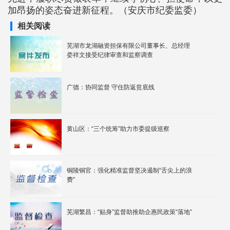
加昂扬的姿态奋进新征程。（安庆市纪委监委）
相关阅读
芜湖市龙湖融资担保有限公司董事长、总经理
娄祥文接受纪律审查和监察调查
广德：协同监督 守住防返贫底线
黄山区：“三个统筹”助力市委提级巡察
铜陵铜官：强化精准监督坚决遏制“舌尖上的浪
费”
芜湖繁昌：“贴身”监督助推助企惠民政策“落地”