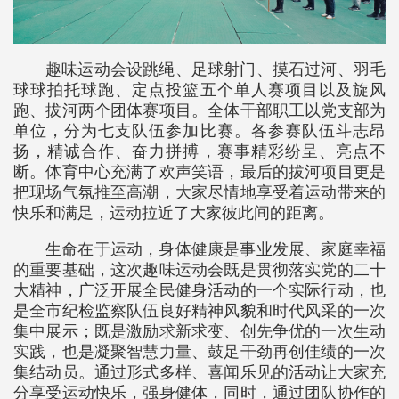
趣味运动会设跳绳、足球射门、摸石过河、羽毛
球球拍托球跑、定点投篮五个单人赛项目以及旋风
跑、拔河两个团体赛项目。全体干部职工以党支部为
单位，分为七支队伍参加比赛。各参赛队伍斗志昂
扬，精诚合作、奋力拼搏，赛事精彩纷呈、亮点不
断。体育中心充满了欢声笑语，最后的拔河项目更是
把现场气氛推至高潮，大家尽情地享受着运动带来的
快乐和满足，运动拉近了大家彼此间的距离。
生命在于运动，身体健康是事业发展、家庭幸福
的重要基础，这次趣味运动会既是贯彻落实党的二十
大精神，广泛开展全民健身活动的一个实际行动，也
是全市纪检监察队伍良好精神风貌和时代风采的一次
集中展示；既是激励求新求变、创先争优的一次生动
实践，也是凝聚智慧力量、鼓足干劲再创佳绩的一次
集结动员。通过形式多样、喜闻乐见的活动让大家充
分享受运动快乐，强身健体，同时，通过团队协作的