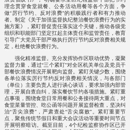
理念贯穿食堂就餐、公务活动用餐等各个方面，争
做“厉行节约、反对浪费”的积极践行者和有力推动
者。制定《关于加强监督执纪整治餐饮浪费行为的实
施方案》，紧盯督促责任落实这个关键，推动各级党
组织和职能部门坚定扛起主体责任和监管责任，教育
引导广大党员干部严格执行厉行节约反对浪费相关规
定，杜绝餐饮浪费行为。
强化精准监督。充分发挥协作区联动优势，凝聚
监督力量，通过“三个紧盯”对全区机关单位及党员干
部餐饮浪费情况开展靶向监督。紧盯关键少数，围绕
各单位落实厉行节约反对浪费相关情况，与各部门
（单位）主要负责人进行谈心谈话，要求加强内部管
理，开展自查自纠，落实餐饮节约各项措施。紧盯重
点事项，围绕食堂日常用餐和公务接待两大重点，对
食堂菜量管控、吃公函等问题开展监督检查，坚决纠
治“舌尖浪费”，严肃查处“舌尖腐败”。紧盯重要节
点，聚焦传统节假日和重大会议活动等重要时间节点
开展明察暗访。截至目前，4个纪检监察协作区已开