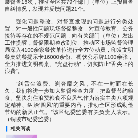
展督查16次，推动全区共79个部门（单位）上报自查
自纠情况，发现并反馈问题21个。
强化问题整改。对督查发现的问题进行分类处
置，对一般性问题现场督促整改，对宣传教育、公务
接待等存在的不规范问题，向有关部门（单位）发出
工作提醒，督促限期整改到位。推动区市场监督管理
局深入4100余家餐饮单位进行全方位动员，印发文明
餐桌就餐提示卡16000余份、餐饮公示牌1100余张，
全力推进文明餐桌、“光盘行动”，切实防止“舌尖上的
浪费”。
“纠舌尖浪费、刹奢靡之风，不在一时而在长
久，我们将进一步加大监督检查力度，把监督节约粮
食、坚决刹住浪费粮食不良风气作为落实中央八项规
定精神、纠治‘四风’的重要内容，推动全区形成勤俭
节约的新风正气。”该区纪委监委有关负责人表示。
（铜陵市纪委监委）
相关阅读