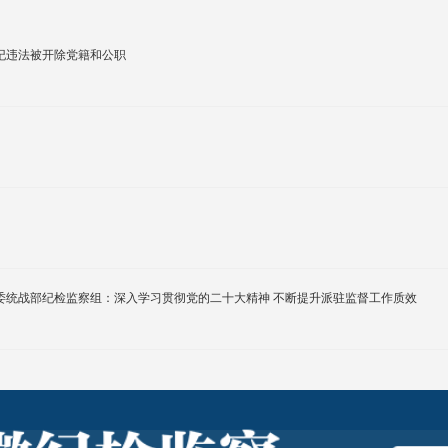
纪违法被开除党籍和公职
【纪委书记（纪检组长）谈学习贯彻党的二十大精神】驻省委统战部纪检监察组：深入学习贯彻党的二十大精神 不断提升派驻监督工作质效