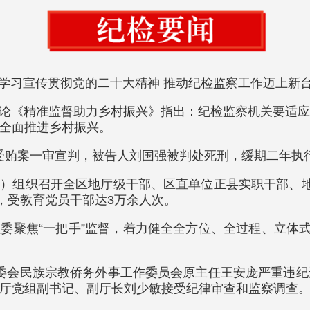
入学习宣传贯彻党的二十大精神 推动纪检监察工作迈上新
评论《精准监督助力乡村振兴》指出：纪检监察机关要适
全面推进乡村振兴。
强受贿案一审宣判，被告人刘国强被判处死刑，缓期二年执
组）组织召开全区地厅级干部、区直单位正县实职干部、
，受教育党员干部达3万余人次。
监委聚焦“一把手”监督，着力健全全方位、全过程、立体
常委会民族宗教侨务外事工作委员会原主任王安庞严重违
厅党组副书记、副厅长刘少敏接受纪律审查和监察调查