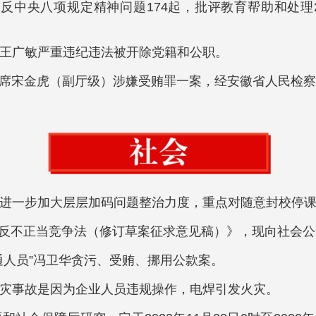
处违反中央八项规定精神问题174起，批评教育帮助和处理
席王广敏严重违纪违法被开除党籍和公职。
主席宋金虎（副厅级）涉嫌受贿罪一案，经安徽省人民检
地进一步加大层层加码问题整治力度，重点对随意封校停课
国反不正当竞争法（修订草案征求意见稿）》，现向社会
红通人员”冯卫华贪污、受贿、挪用公款案。
火灾事故是因为企业人员违规操作，电焊引发火灾。