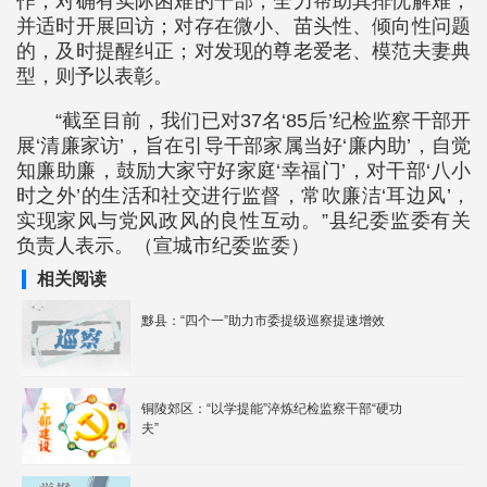
作；对确有实际困难的干部，全力帮助其排忧解难，
并适时开展回访；对存在微小、苗头性、倾向性问题
的，及时提醒纠正；对发现的尊老爱老、模范夫妻典
型，则予以表彰。
“截至目前，我们已对37名‘85后’纪检监察干部开
展‘清廉家访’，旨在引导干部家属当好‘廉内助’，自觉
知廉助廉，鼓励大家守好家庭‘幸福门’，对干部‘八小
时之外’的生活和社交进行监督，常吹廉洁‘耳边风’，
实现家风与党风政风的良性互动。”县纪委监委有关
负责人表示。（宣城市纪委监委）
相关阅读
黟县：“四个一”助力市委提级巡察提速增效
铜陵郊区：“以学提能”淬炼纪检监察干部“硬功
夫”