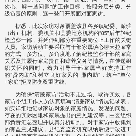
次心、解一些问题”的工作目标，按照分层分类、分
级负责的原则，逐一登门开展面对面家访。
据悉，此次家访对象覆盖该县各乡镇纪委、派驻
（出）机构、委机关和县委巡察机构的“85”后年轻纪
检监察干部，并延伸到部分在重要岗位上工作的关键
人员。家访活动主要采取与干部家属谈心聊天拉家常
的方式，多方位、多角度地了解纪检监察干部的家庭
关系及其履行家庭责任和赡养义务等情况，在传递组
织关怀的同时，着力引导干部家属当好支持工作
的“贤内助”和树立良好家风的“廉内助”，筑牢“单位
+家庭”拒腐防变双重防线。
为确保“清廉家访”活动不走过场、取得实效，各
家访小组工作人员认真填写“清廉家访”情况记录表，
如实详细地记录家访对象的家庭情况、发现的问题、
存在的实际困难和家属提出的意见建议等，由委组织
部负责汇总整理并认真分析研判。对于家访中收集到
的有益意见建议，县纪委监委研究吸纳后便于改进工