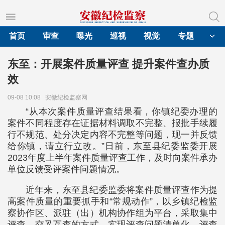
首页
审查
曝光
巡视
视觉
专题
东至：开展案件质量评查 提升案件查办质
效
09-08 10:08
安徽纪检监察网
“从本次案件质量评查结果看，你镇纪委办理的
案件不同程度存在证据材料调取不完整、报批手续履
行不规范、处分决定内容不完整等问题，现一并反馈
给你镇，请立行立改。”日前，东至县纪委监委开展
2023年度上半年案件质量评查工作，及时向案件承办
单位反馈受评案件问题情况。
近年来，东至县纪委监委将案件质量评查作为提
高案件质量的重要抓手和“常规动作”，以乡镇纪检监
察协作区、派驻（出）机构协作组为平台，采取集中
评查、交叉互查的方式，实现评查问题清单化、评查