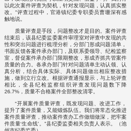
以此次案件评查为契机，针对发现问题，认真抓实整
改。”评查过程中，官港镇纪委专职委员曹珊深有感
触地说。
质量评查是手段，问题整改才是目的。案件评查
结束后，该县纪委监委案件审理室对评查中发现的共
性和突出问题进行梳理分析，分部门形成问题清单，
书面反馈各案件承办部门，及联系委领导、纪检监察
室，督促案件承办部门限期整改，形成齐抓共管案件
质量的合力。各承办部门针对问题清单主动认领、认
真分析，结合具体实际、具体问题做出相应整改措
施，做到立行立改。根据评查通报显示，与上轮评查
相比，全县纪检监察组织评查发现问题数下降
26.7%，质量不合格案件全部整改清零。
“开展案件质量评查，既发现问题、改进工作，
提升了案件质量，又能锻炼队伍。我们将常态化推进
案件质量评查，推动案件查办工作做细做深，把牢案
件质量‘生命线’。”县纪委监委相关负责人表示。（池
州市纪委监委）