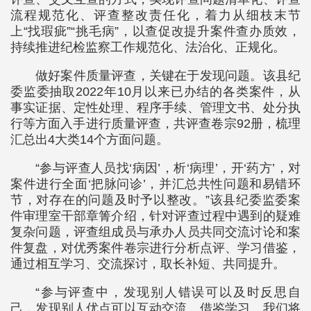
流程规范化、评查整改责任化，着力从细枝末节
上“找瑕疵”“挑毛病”，以查促改提升案件查办质效，
持续推进纪检监察工作规范化、法治化、正规化。
做好案件质量评查，关键在于发现问题。该县纪
委监委抽取2022年10月以来已办结的各类案件，从
事实证据、定性处理、程序手续、管理文书、处分执
行等方面入手进行质量评查，共评查卷宗92册，梳理
汇总出4大类14个方面问题。
“参与评查人员找‘病因’，析‘病理’，开‘药方’，对
案件进行全面‘把脉问诊’，并汇总共性问题和易错环
节，对存在的问题及时予以整改。”该县纪委监委案
件审理室干部章箐介绍，针对评查过程中遇到的疑难
复杂问题，评查组成员与承办人员共同交流讨论和案
件复盘，对优秀案件卷宗进行分析点评、学习借鉴，
通过相互学习、交流探讨，取长补短、共同提升。
“参与评查中，发现别人错误可以及时反思自
己，发现别人优点可以互动交流、借鉴学习。我们将