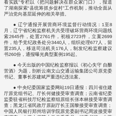
看实践”专栏以《把问题解决在群众家门口》，报道
了湖南探索“县统筹抓乡促村”工作机制，推动全面从
严治党向基层延伸的相关举措。
● 辽宁通报开展营商环境监督行动情况：1至8
月，辽宁省纪检监察机关共受理破坏营商环境问题线
索2645件，处置2761件，初核2723件，立案2699
件，给予党纪政务处分3440人，组织处理677人，留
置235人，移送司法机关176人，制发纪检监察建议
书260份，通报曝光典型案例195起。
● 今天出版的中国纪检监察报以《初心失守 自酿
苦酒》为题，剖析云南文山交通运输集团公司原党委
书记、董事长苏建斌严重违纪违法案。
● 中央纪委国家监委网站19日通报：四川省住建
厅原党组书记、厅长何健接受审查调查；云南省纪委
监委驻省科技厅纪检监察组原组长张本林接受审查调
查；黑龙江省民政厅原副厅长王国黎接受审查调查；
中国人民银行郑州培训学院原党委副书记周波接受审