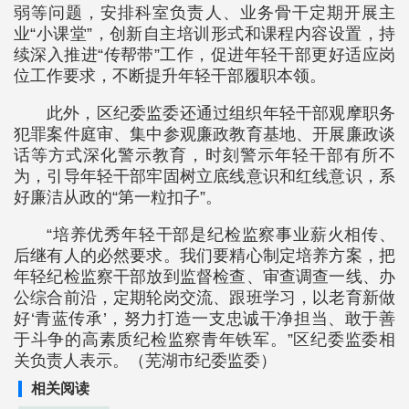
弱等问题，安排科室负责人、业务骨干定期开展主
业“小课堂”，创新自主培训形式和课程内容设置，持
续深入推进“传帮带”工作，促进年轻干部更好适应岗
位工作要求，不断提升年轻干部履职本领。
此外，区纪委监委还通过组织年轻干部观摩职务
犯罪案件庭审、集中参观廉政教育基地、开展廉政谈
话等方式深化警示教育，时刻警示年轻干部有所不
为，引导年轻干部牢固树立底线意识和红线意识，系
好廉洁从政的“第一粒扣子”。
“培养优秀年轻干部是纪检监察事业薪火相传、
后继有人的必然要求。我们要精心制定培养方案，把
年轻纪检监察干部放到监督检查、审查调查一线、办
公综合前沿，定期轮岗交流、跟班学习，以老育新做
好‘青蓝传承’，努力打造一支忠诚干净担当、敢于善
于斗争的高素质纪检监察青年铁军。”区纪委监委相
关负责人表示。（芜湖市纪委监委）
相关阅读