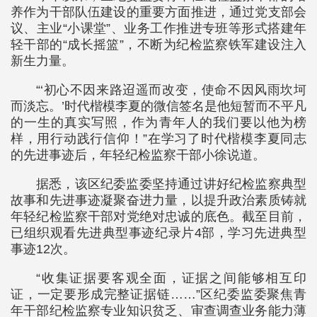
养作为干部队伍建设的重要方面推进，通过党支部会
议、主业“小课堂”、业务工作推进专班等形式搭建年
轻干部的“成长摇篮”，不断为纪检监察铁军建设注入
新生力量。
“‘初心不因来路迢遥而改变，使命不因风雨坎坷
而淡忘。’时代楷模李夏的微信签名是他短暂而不平凡
的一生的真实写照，作为青年人的我们要以他为榜
样，用行动践行信仰！”在学习了时代楷模李夏同志
的先进事迹后，年轻纪检监察干部小徐说道。
据悉，该区纪委监委坚持通过讲好纪检监察典型
故事和先进事迹凝聚奋进力量，以提升政治素质铸就
年轻纪检监察干部对党绝对忠诚的底色。截至目前，
已组织观看先进典型事迹纪录片4部，学习先进典型
事迹12次。
“收集证据要客观全面，证据之间能够相互印
证，一定要形成完整证据链……”区纪委监委聚焦青
年干部纪检监察专业知识贫乏、审查调查业务能力薄