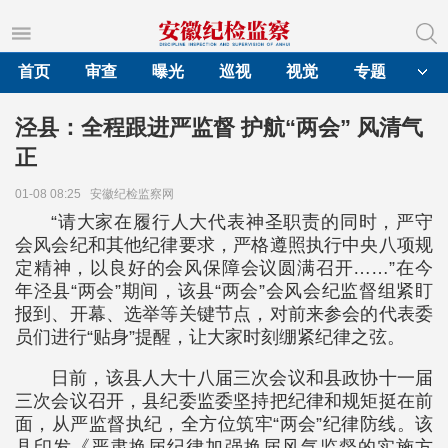
首页
审查
曝光
巡视
视觉
专题
泾县：全程跟进严监督 护航“两会” 风清气
正
01-08 08:25
安徽纪检监察网
“请大家在履行人大代表神圣职责的同时，严守
会风会纪和其他纪律要求，严格遵照执行中央八项规
定精神，以良好的会风保障会议圆满召开……”在今
年泾县“两会”期间，该县“两会”会风会纪监督组紧盯
报到、开幕、选举等关键节点，对前来参会的代表委
员们进行“贴身”提醒，让大家时刻绷紧纪律之弦。
日前，该县人大十八届三次会议和县政协十一届
三次会议召开，县纪委监委坚持把纪律和规矩挺在前
面，从严监督执纪，全方位筑牢“两会”纪律防线。该
县印发《严肃换届纪律加强换届风气监督的实施方