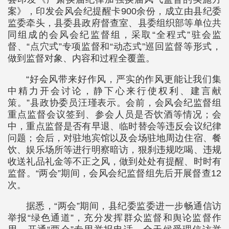
案》，印发会风会纪提醒卡900余份，成立由县纪委
监委牵头，县委县政府督查室、县委组织部等单位共
同组成的会风会纪监督组，采取“全程式”驻会监
督、“点穴式”专项监督和“动态式”巡回监督等形式，
做到监督对象、内容和过程全覆盖。
“好会风带来好作风，严实的作风更能让我们集
中精力开会讨论，静下心来行使权利、建言献
策。”县政协委员汪瑾表示。会前，会风会纪监督组
重点监督会议签到、参会人员是否饮酒等情况；会
中，重点监督是否有早退、临时替会等违反会议纪律
问题；会后，对驻地宾馆以及会场驻地周边住宿、餐
饮、娱乐场所等进行明察暗访，狠刹违规吃喝、违规
收送礼品礼金等不正之风，做到处处有提醒、时时有
监督。“两会”期间，会风会纪监督组先后开展督查12
次。
据悉，“两会”期间，县纪委监委进一步畅通信访
举报“绿色通道”，充分发挥群众监督和舆论监督作