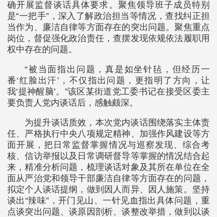
确开展监督谈话具体要求。聚焦领导班子成员特别
是“一把手”，深入了解政治担当等情况，查找纠正担
当作为、廉洁自律等方面存在的突出问题。聚焦重点
岗位，督促强化政治责任，查摆发现依规依法履职用
权中存在的问题。
“被当面指出问题，真是如坐针毡，但经历一
番‘红脸出汗’，不仅指出问题，更指明了方向，让
我‘提神醒脑’。”该区某街道党工委书记在接受区委主
要负责人党内谈话后，感触颇深。
为提升谈话质效，本次党内谈话围绕落实主体责
任、严格执行中央八项规定精神、加强作风建设等方
面开展，把日常监督掌握情况与巡察发现、综合考
核、信访举报以及日常调研督导等掌握的情况结合起
来，精准分析问题，梳理谈话对象及其所在单位在全
面从严治党和领导干部廉洁自律等方面存在的问题，
拟定个人谈话提纲，做到因人而异、因人施策。坚持
谈出“辣味”，开门见山、一针见血指出具体问题，重
点谈突出问题、谈原因剖析、谈整改举措，做到以谈