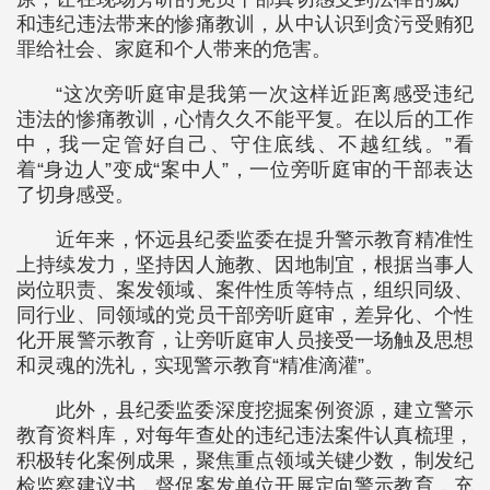
和违纪违法带来的惨痛教训，从中认识到贪污受贿犯
罪给社会、家庭和个人带来的危害。
“这次旁听庭审是我第一次这样近距离感受违纪
违法的惨痛教训，心情久久不能平复。在以后的工作
中，我一定管好自己、守住底线、不越红线。”看
着“身边人”变成“案中人”，一位旁听庭审的干部表达
了切身感受。
近年来，怀远县纪委监委在提升警示教育精准性
上持续发力，坚持因人施教、因地制宜，根据当事人
岗位职责、案发领域、案件性质等特点，组织同级、
同行业、同领域的党员干部旁听庭审，差异化、个性
化开展警示教育，让旁听庭审人员接受一场触及思想
和灵魂的洗礼，实现警示教育“精准滴灌”。
此外，县纪委监委深度挖掘案例资源，建立警示
教育资料库，对每年查处的违纪违法案件认真梳理，
积极转化案例成果，聚焦重点领域关键少数，制发纪
检监察建议书，督促案发单位开展定向警示教育，充