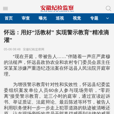
首页
审查
曝光
巡视
视觉
专题
怀远：用好“活教材” 实现警示教育“精准滴
灌”
05-06 08:48
安徽纪检监察网
“现在开庭，带被告人……”伴随着一声庄严肃穆
的法槌声，怀远县政协农业和农村专门委员会原主任
宋某某涉嫌严重违纪违法案在怀远县人民法院开庭审
理。
为增强警示教育针对性和实效性，怀远县纪委监
委组织案发单位人员60余人参与现场旁听，“零距
离”接受警示教育。近三小时的庭审，通过宣读起诉
书、举证质证、法庭辩论、最后陈述等环节，被告人
利用职务便利一步一步走上犯罪道路的轨迹被清晰还
原，让在现场旁听的党员干部真切感受到法律的威严