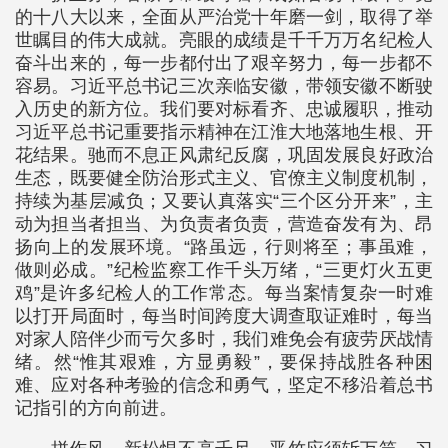
的十八大以来，全面从严治党十年磨一剑，取得了举
世瞩目的伟大成就。亮眼的成绩是千千万万名纪检人
奋斗出来的，每一步都付出了艰辛努力，每一步都不
容易。习近平总书记三次亲临安徽，带领安徽不断驶
入历史的新方位。我们要对标看齐、忠诚履职，推动
习近平总书记重要指示精神在江淮大地落地生根、开
花结果。驰而不息正风肃纪反腐，巩固发展良好政治
生态，既要健全防治形式主义、官僚主义制度机制，
持续为基层减负；又要认真落实“三个区分开来”，主
动为担当者担当、为负责者负责，营造奋发有为、昂
扬向上的发展环境。“路虽远，行则将至；事虽难，
做则必成。”纪检监察工作千头万绪，“三更灯火五更
鸡”是许多纪检人的工作常态。每当案情复杂一时难
以打开局面时，每当时间跨度大调查取证难时，每当
对家人陪伴少而亏欠多时，我们难免会有疲劳厌战情
绪。然“惟其艰难，方显勇毅”，要保持战胜各种困
难、应对各种考验的信念和勇气，坚定不移沿着总书
记指引的方向前进。