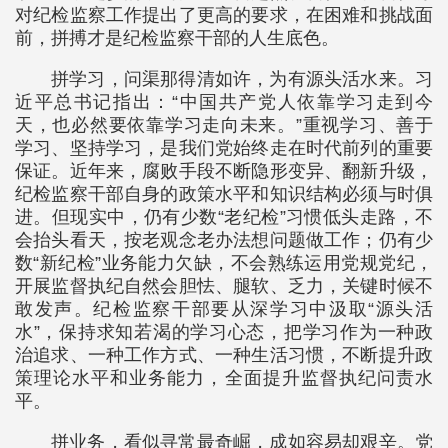
对纪检监察工作提出了更高的要求，在困难和挑战面
前，拼搏才是纪检监察干部的人生底色。
拼学习，问渠那得清如许，为有源头活水来。习
近平总书记指出：“中国共产党人依靠学习走到今
天，也必然要依靠学习走向未来。”重视学习、善于
学习、坚持学习，是我们党始终走在时代前列的重要
保证。近年来，腐败手段不断隐形变异、翻新升级，
纪检监察干部自身的政策水平和知识结构必须与时俱
进。但现实中，仍有少数“老纪检”习惯低头走路，不
会抬头看天，按老观念老办法想问题做工作；仍有少
数“新纪检”业务能力欠缺，不会熟练运用党规党纪，
开展监督执纪自然会胆怯、腿软、乏力，关键时候不
敢发声。纪检监察干部要从深学习中汲取“源头活
水”，保持求知若渴的学习心态，把学习作为一种政
治追求、一种工作方式、一种生活习惯，不断提升政
策理论水平和业务能力，全面提升监督执纪问责水
平。
拼业务，看似寻常最奇崛，成如容易却艰辛。党