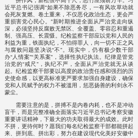
拼作风，新松恨不高千尺，恶竹应须斩万竿。习
近平总书记强调“如果不除恶务尽，一有风吹草动就
会死灰复燃、卷土重来，不仅恶化政治生态，更会严
重损害党心民心。”新时期推进全面从严治党走向纵
深，必须坚持反腐败无禁区、全覆盖、零容忍和重遏
制、强高压、长震慑。纪检监察干部应以党和人民的
利益为重，铁面执纪，不怕得罪人，向一切不正之风
与腐败问题坚决说“不”。现实中，仍有极少数干部
办“人情案”“关系案”，选择性执纪执法。纪律是管党
治党的“戒尺”，执纪不严，全面从严治党就无从谈
起。纪检监察干部要以高度的政治责任感和强烈的历
史使命感，以更高标准更严要求加强自身建设，确保
党和人民赋予的权力不被滥用，惩恶扬善的利剑永不
蒙尘。
需要注意的是，拼搏不是内卷内耗，也不是冲动
盲干，而是完整准确全面落实习近平总书记考察安徽
重要讲话精神，下最大的功夫取得最大的成效。此时
不拼，更待何时？愿我们每名纪检监察干部都能拼起
来、拼到底、拼出彩，努力在建设现代化美好安徽中