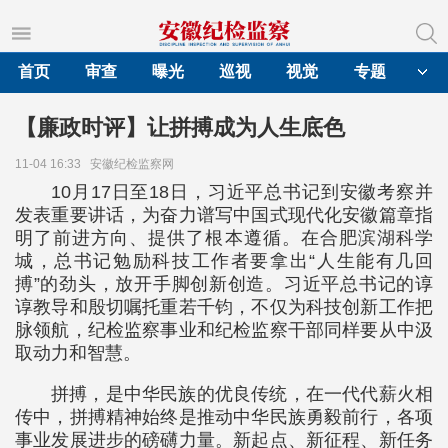
首页
审查
曝光
巡视
视觉
专题
【廉政时评】让拼搏成为人生底色
11-04 16:33
安徽纪检监察网
10月17日至18日，习近平总书记到安徽考察并
发表重要讲话，为奋力谱写中国式现代化安徽篇章指
明了前进方向、提供了根本遵循。在合肥滨湖科学
城，总书记勉励科技工作者要拿出“人生能有几回
搏”的劲头，放开手脚创新创造。习近平总书记的谆
谆教导和殷切嘱托重若千钧，不仅为科技创新工作把
脉领航，纪检监察事业和纪检监察干部同样要从中汲
取动力和智慧。
拼搏，是中华民族的优良传统，在一代代薪火相
传中，拼搏精神始终是推动中华民族勇毅前行，各项
事业发展进步的磅礴力量。新起点、新征程、新任务