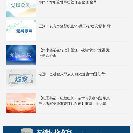
阜南：专项监督织密社保基金“安全网”
五河：以有力监督织密“小微工程”建设“防护网”
【集中整治在行动】望江：破解“饮水”难题 滋
润群众心田
定远：全过程从严从实 推动巡察“力透纸背”
【纪委书记（纪检组长）谈学习贯彻习近平总
书记考察安徽重要讲话精神】淮南：牢记嘱托
感恩奋进 为重振老工业城市雄风提供坚强纪律
保障