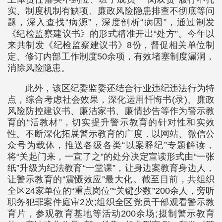
实、制度机制有缺项、廉政风险隐患排查不彻底等问
题，深入查找“病源”，深度剖析“病因”，通过制发
《纪检监察建议书》的形式精准开出“处方”。今年以
来共制发《纪检监察建议书》8份，督促相关单位制
定、修订内部工作制度50余项，有效堵塞制度漏洞，
消除风险隐患。
此外，该区纪委监委还结合行业违纪违法行为特
点，综合考虑社会效果，深化运用忏悔书(录)、廉政
风险防控建议书、廉洁家书、廉情抄告等作为警示教
育的“活教材”，切实提升警示教育的针对性和实效
性。不断深化拓展警示教育的广度，以网站、微信公
众号为载体，推送各级各类“以案释纪”专题解读，
将“关起门来，一宣了之”的处分决定宣读形式由“一张
纸”升级为纪法教育“一堂课”，让身边案教育身边人，
让警示教育的“震慑效应”最大化。截至目前，共组织
全区24家单位的“重点岗位”“关键少数”200余人，旁听
职务犯罪案件庭审2次;组织全区党员干部观看警示教
育片，参观教育基地等活动200余场;摄制警示教育