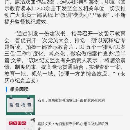
片、廉洁戏曲作品2部，选取4起典型案例，印发《警
示教育读本》200余册下发至全区相关单位，切实推
动广大党员干部从纸上“教训”变为心里“敬畏”，不断
提升监督执纪质效。
“通过制发一份建议书、指导召开一次警示教育
会、督促召开一次党员大会、推送一期‘以案释纪’专
题解读、拍摄一部警示教育片，以‘五个一’推动‘以案
三促’工作制度化、常态化，做实做细案件查办‘后半
篇’文章。”该区纪委监委有关负责人表示，“将惩治震
慑、制度约束、提高觉悟贯通融合，实现查处一案、
教育一批、规范一域、治理一方的综合效应。”（安
庆市纪委监委）
相关阅读
石台：聚焦教育领域突出问题 护航民生民利
铜陵义安：专项监督守护民心 惠民补贴温暖万
家