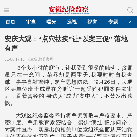
首页
审查
曝光
巡视
视觉
专题
安庆大观：“点穴祛疾”让“以案三促” 落地
有声
11-06 17:11
安徽纪检监察网
“3个多小时的庭审，让我受到很深的触动，贪廉
虽只在一念间，荣辱却是两重天;我要时时自我告
诫，事事自敲警钟，筑牢思想防线。”9月26日，大观
区某单位班子成员在旁听完一起受贿犯罪案件庭审
后，看着曾经的“身边人”成为“案中人”，不禁发出感
慨。
大观区纪委监委坚持将严惩腐败与严格要求、严
密制度、严肃教育紧密结合，聚焦“病灶”把脉问诊，
对案件查办中暴露出的相关单位党组织全面从严治党
主体责任落实不到位、班子成员“一岗双责”履行不扎