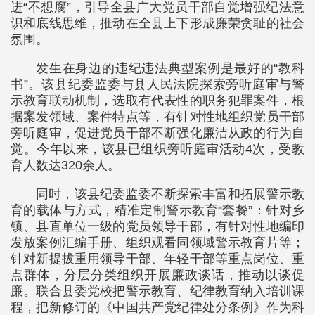
进“不想腐”，引导全县广大党员干部自觉增强纪法意
识和底线思维，推动在全县上下形成廉荣贪耻的社会
氛围。
发生在身边的违纪违法典型案例是最好的“教科
书”。该县纪委监委与县人民法院探索旁听庭审与警
示教育联动机制，选取有代表性的职务犯罪案件，根
据案发领域、案件特点等，有针对性地组织党员干部
旁听庭审，促进党员干部不断强化廉洁从政的行为自
觉。今年以来，该县已组织旁听庭审活动4次，受教
育人数达320余人。
同时，该县纪委监委不断探索丰富和拓展警示教
育的载体与方式，精准定制警示教育“套餐”：针对乡
镇、县直单位一级的党员领导干部，有针对性地编印
发放案例汇编手册、组织观看同领域警示教育片等；
针对新提拔重用领导干部、年轻干部等重点岗位、重
点群体，分层分类组织开展廉政谈话，推动以谈促
廉。联合县委党校把警示教育、纪律教育纳入培训课
程，把新修订的《中国共产党纪律处分条例》作为科