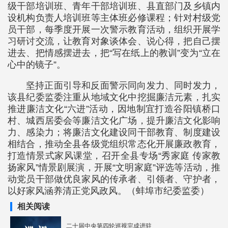
级干部培训班、青年干部培训班、县直部门及乡镇内
设机构负责人培训班等主体班必修课程；针对村级党
员干部，每季度开展一次警示教育活动，组织开展学
习研讨交流，让教育对象谈体会、说心得，把自己摆
进去、把情感摆进去，把“写在纸上的教训”变为“立在
心中的镜子”。
坚持正面引导和反面警示同向发力、同时发力，
该县纪委监委注重从地域文化中挖掘廉洁元素，扎实
推进廉洁文化“六进”活动，因地制宜打造谷阳镇桥口
村、城西居委会等廉洁文化广场，提升廉洁文化影响
力、感染力；将廉洁文化建设同干部教育、制度建设
相结合，推动全县各级党组织常态化开展廉政教育，
打造情景式家风课堂，召开全县专场“秀家庭 传家教
扬家风”情景剧展演，开展“文明家庭”评选等活动，推
动党员干部做优良家风的传承者、引领者、守护者，
以好家风涵养清正党风政风。（蚌埠市纪委监委）
相关阅读
二十届中央第四轮巡视完成进驻