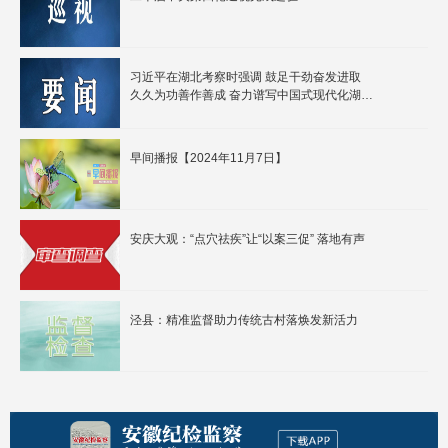
习近平在湖北考察时强调 鼓足干劲奋发进取
久久为功善作善成 奋力谱写中国式现代化湖北
篇章
早间播报【2024年11月7日】
安庆大观：“点穴祛疾”让“以案三促” 落地有声
泾县：精准监督助力传统古村落焕发新活力