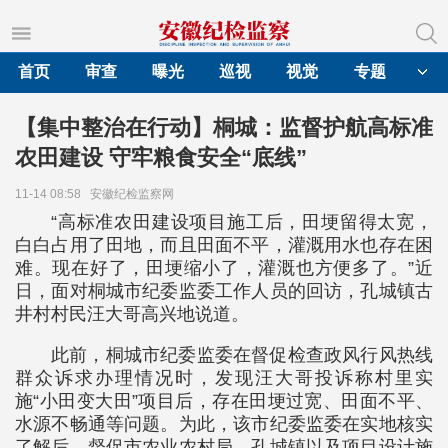
首页
审查
曝光
巡视
视觉
专题
【集中整治在行动】桐城：监督护航高标准
农田建设 守牢粮食安全“底线”
11-14 08:58
安徽纪检监察网
“高标准农田建设项目施工后，田埂留得太宽，
白白占用了田地，而且田面不平，灌溉用水也存在困
难。现在好了，田埂缩小了，灌溉也方便多了。”近
日，面对桐城市纪委监委工作人员的回访，孔城镇古
井村村民汪大哥高兴地说道。
此前，桐城市纪委监委在督促检查政风行风热线
群众诉求办理情况时，发现汪大哥投诉称村里实
施“小田变大田”项目后，存在田埂过宽、田面不平、
水源不畅通等问题。为此，该市纪委监委在实地核实
了解后，督促市农业农村局、孔城镇以及项目设计施