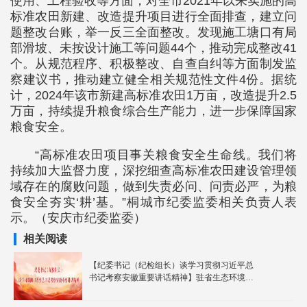
使用、工程验收等方面，对全市2021年以来实施的高
标准农田新建、改造提升项目进行全面排查，建立问
题整改台账，举一反三全面整改。发现施工塘口有局
部滑坡、未按设计施工等问题44个，推动完成整改41
个。从规范程序、积极整改、自查自纠等方面制发监
察建议书，推动建立健全相关规范性文件4份。据统
计，2024年该市新建高标准农田1万亩，改造提升2.5
万亩，持续提升粮食综合生产能力，进一步保障国家
粮食安全。
“高标准农田项目事关粮食安全生命线。我们将
持续加大监督力度，深挖细查高标准农田建设管理领
域存在的腐败问题，做到失责必问、问责必严，为粮
食安全夯实‘耕’基。”桐城市纪委监委相关负责人表
示。（安庆市纪委监委）
相关阅读
【纪委书记（纪检组长）谈学习贯彻习近平总
书记考察安徽重要讲话精神】驻省生态环境厅
纪检监察组：提高政治站位 强化监督保障 推
动习近平总书记考察安徽重要讲话精神在全省