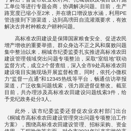
工单位等进行专题会商，协调解决问题。目前，生产
路宽度已缩小至2米，并在塘口增设放水涵，利用PE
管连接到下游渠道，达到高塝田自流灌溉要求，有效
解决古井村种粮农户耕种问题。
高标准农田建设是保障国家粮食安全、促进农民
增产增收的重要举措。群众身边不正之风和腐败问题
集中整治以来，桐城市纪委监委扎实推进高标准农田
建设管理领域突出问题专项整治，采取“室组地”联动
监督方式，成立2个督查组，深入全市9处高标准农田
建设项目实施现场开展监督检查。同时，依托小微权
力“监督一点通”和12345热线等平台，畅通信访举报
渠道，广泛收集问题线索，强力跟进督促整改。截至
目前，共办理涉及高标准农田建设问题线索3件，给
予党纪政务处分3人。
此外，该市纪委监委还督促农业农村部门出台
《桐城市高标准农田建设管理突出问题专项整治工作
方案》，围绕高标准农田建设管理、招标采购、资金