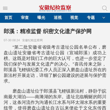
首页
审查
曝光
巡视
视觉
专题
郎溪：精准监督 织密文化遗产保护网
07-30 08:24
安徽纪检监察网
“第二批安徽省省级考古遗址公园名单公布，磨
盘山遗址安徽省考古遗址公园（宣城郎溪）成功上
榜。这既是对我们工作的巨大认可，也进一步坚定了
我们保护与发展文化遗产的决心。”喜讯传来之际，
郎溪县飞鲤镇纪委工作人员正深入磨盘山遗址所在的
新法村开展走访，详细了解公园建设的进展与保护需
求。
磨盘山遗址位于郎溪县飞鲤镇新法村，静卧于皖
南最大湖泊——南漪湖的东岸。遗址北临蜿蜒的郎川
河，这条河流作为沟通长江水系与环太湖水系的重要
纽带，使得磨盘山遗址自古以来便处于文化东传西