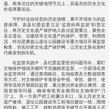
递、南来北往的关键地理节点上，其蕴含的历史文化
价值厚重深远。
守护好这份珍贵的历史馈赠，离不开强有力的监
督保障。该县纪委监委立足“监督的再监督”职责定
位，将历史文化遗产保护纳入政治监督重点，聚焦全
县古遗址、古建筑等文化遗产的保护、管理、利用情
况，特别是磨盘山遗址公园建设等重大项目开展监督
检查，切实织密文化遗产保护网，让历史文脉在新时
代焕发勃勃生机。
在监督实践中，县纪委监委坚持问题导向，紧盯
文物保护领域关键环节实施精准监督。一方面强化资
金监管闭环，通过查阅账目、实地核查及大数据筛查
等方式，对文物保护专项资金申报、审批、拨付、使
用等流程开展跟踪监督，重点整治资金挤占挪用、虚
报冒领等问题，确保每笔资金都用在文物保护“刀
刃”上。另一方面严把工程廉洁关口，深入历史文化
遗产修缮、遗址公园建设等工程项目建设一线，围绕
招投标、施工工艺、材料选用等关键节点开展嵌入式