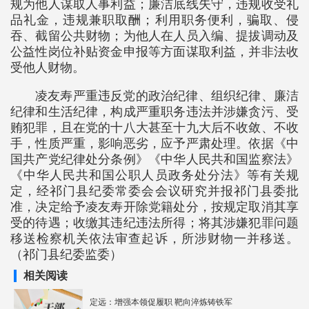
规为他人谋取人事利益；廉洁底线失守，违规收受礼
品礼金，违规兼职取酬；利用职务便利，骗取、侵
吞、截留公共财物；为他人在人员入编、提拔调动及
公益性岗位补贴资金申报等方面谋取利益，并非法收
受他人财物。
凌友寿严重违反党的政治纪律、组织纪律、廉洁
纪律和生活纪律，构成严重职务违法并涉嫌贪污、受
贿犯罪，且在党的十八大甚至十九大后不收敛、不收
手，性质严重，影响恶劣，应予严肃处理。依据《中
国共产党纪律处分条例》《中华人民共和国监察法》
《中华人民共和国公职人员政务处分法》等有关规
定，经祁门县纪委常委会会议研究并报祁门县委批
准，决定给予凌友寿开除党籍处分，按规定取消其享
受的待遇；收缴其违纪违法所得；将其涉嫌犯罪问题
移送检察机关依法审查起诉，所涉财物一并移送。
（祁门县纪委监委）
相关阅读
定远：增强本领促履职 靶向淬炼铸铁军