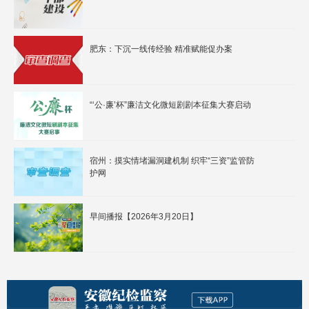
肥东：下沉一线传经验 精准赋能促办案
“‘公·廉’杯”廉洁文化微短剧剧本征集大赛启动
宿州：摸实情堵漏洞建机制 织牢“三资”监管防
护网
早间播报【2026年3月20日】